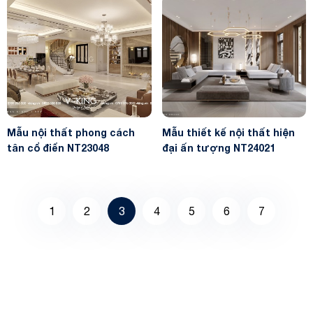
Mẫu nội thất phong cách
Mẫu thiết kế nội thất hiện
tân cổ điển NT23048
đại ấn tượng NT24021
1
2
3
4
5
6
7