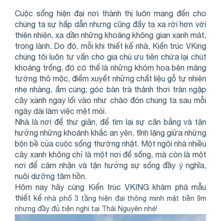
Cuộc sống hiện đại nơi thành thị luôn mang đến cho
chúng ta sự hấp dẫn nhưng cũng đẩy ta xa rời hơn với
thiên nhiên, xa dần những khoảng không gian xanh mát,
trong lành. Do đó, mỗi khi thiết kế nhà, Kiến trúc VKing
chúng tôi luôn tư vấn cho gia chủ ưu tiên chừa lại chút
khoảng trống, đó có thể là những khóm hoa bên mảng
tường thô mộc, điểm xuyết những chất liệu gỗ tự nhiên
nhẹ nhàng, ấm cúng; góc bàn trà thảnh thơi tràn ngập
cây xanh ngay lối vào như chào đón chúng ta sau mỗi
ngày dài làm việc mệt mỏi.
Nhà là nơi để thư giãn, để tìm lại sự cân bằng và tận
hưởng những khoảnh khắc an yên, tĩnh lặng giữa những
bộn bề của cuộc sống thường nhật. Một ngôi nhà nhiều
cây xanh không chỉ là một nơi để sống, mà còn là một
nơi để cảm nhận và tận hưởng sự sống đầy ý nghĩa,
nuôi dưỡng tâm hồn.
Hôm nay hãy cùng Kiến trúc VKING khám phá mẫu
thiết kế
nhà phố 3 tầng hiện đại thông minh mặt tiền 9m
nhưng đầy đủ tiện nghi tại Thái Nguyên nhé!