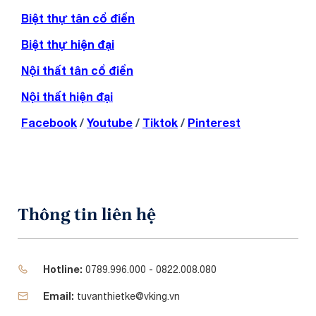
Biệt thự tân cổ điển
Biệt thự hiện đại
Nội thất tân cổ điển
Nội thất hiện đại
Facebook
/
Youtube
/
Tiktok
/
Pinterest
Thông tin liên hệ
Hotline:
0789.996.000 - 0822.008.080
Email:
tuvanthietke@vking.vn