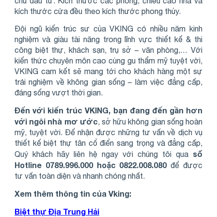
chủ đầu tư. Kích thước các phòng, chiều cao nhà và
kích thước cửa đều theo kích thước phong thủy.
Đội ngũ kiến trúc sư của VKING có nhiều năm kinh
nghiệm và giàu tài năng trong lĩnh vực thiết kế & thi
công biệt thự, khách sạn, trụ sở – văn phòng,… Với
kiến thức chuyên môn cao cùng gu thẩm mỹ tuyệt vời,
VKING cam kết sẽ mang tới cho khách hàng một sự
trải nghiệm về không gian sống – làm việc đẳng cấp,
đáng sống vượt thời gian.
Đến với kiến trúc VKING, bạn đang đến gần hơn
với ngôi nhà mơ ước
, sở hữu không gian sống hoàn
mỹ, tuyệt vời. Để nhận được những tư vấn về dịch vụ
thiết kế biệt thự tân cổ điển sang trọng và đẳng cấp,
số
Quý khách hãy liên hệ ngay với chúng tôi qua
Hotline 0789.996.000 hoặc 0822.008.080
để được
tư vấn toàn diện và nhanh chóng nhất.
Xem thêm thông tin của Vking:
Biệt thự Địa Trung Hải