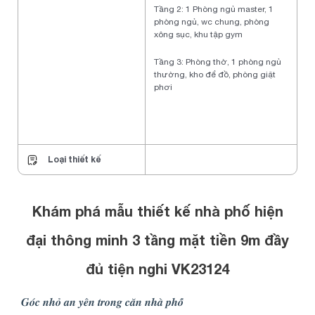
Tầng 2: 1 Phòng ngủ master, 1
phòng ngủ, wc chung, phòng
xông sục, khu tập gym
Tầng 3: Phòng thờ, 1 phòng ngủ
thường, kho để đồ, phòng giặt
phơi
Loại thiết kế
Khám phá mẫu thiết kế nhà phố hiện
đại thông minh 3 tầng mặt tiền 9m đầy
đủ tiện nghi VK23124
𝑮𝒐́𝒄 𝒏𝒉𝒐̉ 𝒂𝒏 𝒚𝒆̂𝒏 𝒕𝒓𝒐𝒏𝒈 𝒄𝒂̆𝒏 𝒏𝒉𝒂̀ 𝒑𝒉𝒐̂́