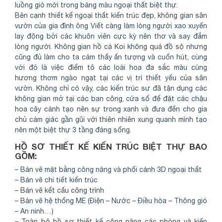
luồng gió mới trong bảng màu ngoại thất biệt thự.
Bên cạnh thiết kế ngoại thất kiến trúc đẹp, không gian sân
vườn của gia đình ông Viết càng làm lòng người xao xuyến
lay động bởi các khuôn viên cực kỳ nên thơ và say đắm
lòng người. Không gian hồ cá Koi không quá đồ sộ nhưng
cũng đủ làm cho ta cảm thấy ấn tượng và cuốn hút, cùng
với đó là việc điểm tô các loài hoa đa sắc màu cùng
hương thơm ngào ngạt tại các vị trí thiết yếu của sân
vườn. Không chỉ có vậy, các kiến trúc sư đã tận dụng các
không gian mở tại các ban công, cửa sổ để đặt các chậu
hoa cây cảnh tạo nên sự trong xanh và đưa đến cho gia
chủ cảm giác gần gũi với thiên nhiên xung quanh mình tạo
nên một biệt thự 3 tầng đáng sống.
HỒ SƠ THIẾT KẾ KIẾN TRÚC BIỆT THỰ BAO
GỒM:
– Bản vẽ mặt bằng công năng và phối cảnh 3D ngoại thất
– Bản vẽ chi tiết kiến trúc
– Bản vẽ kết cấu công trình
– Bản vẽ hệ thống ME (Điện – Nước – Điều hòa – Thông gió
– An ninh…)
– Toàn bộ hồ sơ thiết kế công năng các phòng và kiến