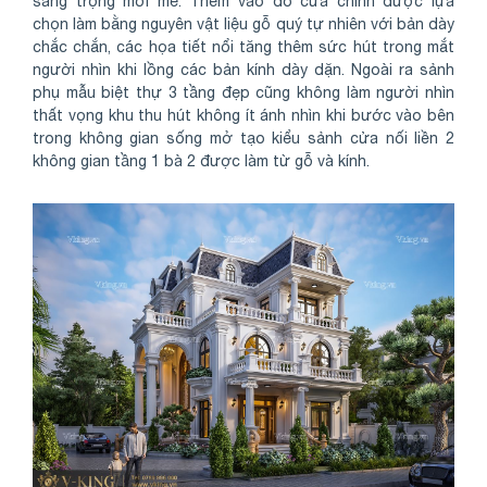
sang trọng mới mẻ. Thêm vào đó cửa chính được lựa
chọn làm bằng nguyên vật liệu gỗ quý tự nhiên với bản dày
chắc chắn, các họa tiết nổi tăng thêm sức hút trong mắt
người nhìn khi lồng các bản kính dày dặn. Ngoài ra sảnh
phụ mẫu biệt thự 3 tầng đẹp cũng không làm người nhìn
thất vọng khu thu hút không ít ánh nhìn khi bước vào bên
trong không gian sống mở tạo kiểu sảnh cửa nối liền 2
không gian tầng 1 bà 2 được làm từ gỗ và kính.