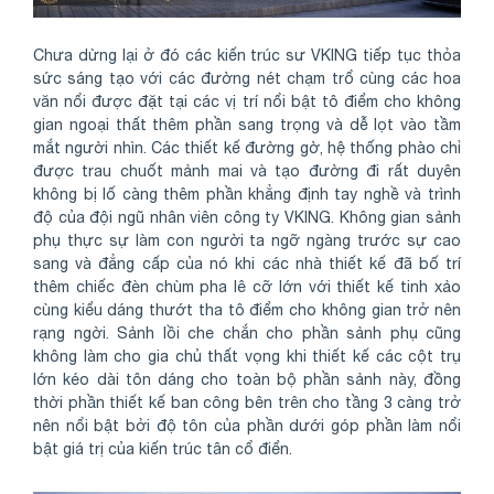
Chưa dừng lại ở đó các kiến trúc sư VKING tiếp tục thỏa
sức sáng tạo với các đường nét chạm trổ cùng các hoa
văn nổi được đặt tại các vị trí nổi bật tô điểm cho không
gian ngoại thất thêm phần sang trọng và dễ lọt vào tầm
mắt người nhìn. Các thiết kế đường gờ, hệ thống phào chỉ
được trau chuốt mảnh mai và tạo đường đi rất duyên
không bị lố càng thêm phần khẳng định tay nghề và trình
độ của đội ngũ nhân viên công ty VKING. Không gian sảnh
phụ thực sự làm con người ta ngỡ ngàng trước sự cao
sang và đẳng cấp của nó khi các nhà thiết kế đã bố trí
thêm chiếc đèn chùm pha lê cỡ lớn với thiết kế tinh xảo
cùng kiểu dáng thướt tha tô điểm cho không gian trở nên
rạng ngời. Sảnh lồi che chắn cho phần sảnh phụ cũng
không làm cho gia chủ thất vọng khi thiết kế các cột trụ
lớn kéo dài tôn dáng cho toàn bộ phần sảnh này, đồng
thời phần thiết kế ban công bên trên cho tầng 3 càng trở
nên nổi bật bởi độ tôn của phần dưới góp phần làm nổi
bật giá trị của kiến trúc tân cổ điển.