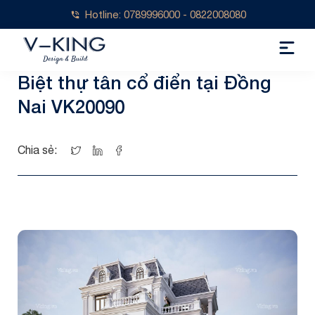
Hotline: 0789996000 - 0822008080
Biệt thự tân cổ điển tại Đồng
Nai VK20090
Chia sẻ: