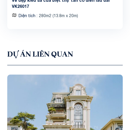
Vẻ đẹp kiêu sa của biệt thự tân cổ điển lâu đài
VK26017
Diện tích
280m2 (13.8m x 20m)
DỰ ÁN LIÊN QUAN