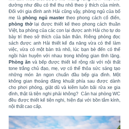
dường như đều có thể thu nhỏ theo ý thích của mình.
Đối với gia đình anh Hải cũng vậy, phòng ngủ của bố
mẹ là
phòng ngủ master
theo phong cách cổ điển,
phòng thờ
lại được thiết kế theo phong cách thuần
Việt, ba phòng của các con lại được anh Hải cho tự do
bày trí theo sở thích của bản thân. Riêng phòng đọc
sách được anh Hải thiết kế đa năng vừa có thể làm
việc, vừa có một bàn trà nhỏ, lúc bạn bè đến có thể
ngồi hàn huyên với nhau trong không gian tĩnh lặng.
Phòng ăn
và bếp được thiết kế rộng rãi với nội thất
tone trắng chủ đạo, mẹ, vợ có thể thỏa sức sáng tạo
những món ăn ngon chuẩn đầu bếp gia đình. Một
không gian thoáng đãng khuất phía sau được dành
cho phơi phóng, giặt dũ và kiêm luôn bãi rửa xe gia
đình, thật là tiện nghi phải không? Cản hai phòng WC
đều được thiết kế tiện nghi, hiện đại với bồn tắm kính,
nội thất cao cấp.