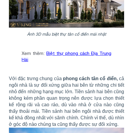
Ảnh 3D mẫu biệt thự tân cổ điển mái nhật
Xem thêm:
Biệt thự phong cách Địa Trung
Hải
Với đặc trưng chung của
phong cách tân cổ điển,
cả
ngôi nhà là sự đối xứng giữa hai bên từ những chi tiết
nhỏ đến những hạng mục lớn. Tiền sảnh hai bên cũng
không kém phần quan trọng nên được lựa chọn thiết
kế rộng rãi và cao ráo, dù vào nhà ở cửa nào cũng
thấy thoải mái. Tiền sảnh hai bên ngôi nhà được thiết
kế khá đồng nhất với sãnh chính. Chính vì thế, dù nhìn
ở góc độ nào chúng ta cũng thấy được sự đối xứng.