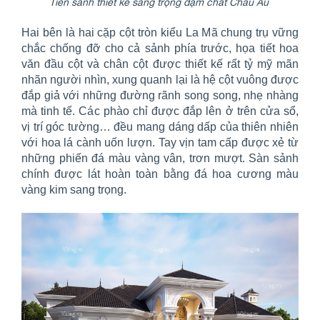
Tiền sảnh thiết kế sang trọng đậm chất Châu Âu
Hai bên là hai cặp cột tròn kiểu La Mã chung trụ vững
chắc chống đỡ cho cả sảnh phía trước, họa tiết hoa
văn đầu cột và chân cột được thiết kế rất tỷ mỹ mãn
nhãn người nhìn, xung quanh lại là hệ cột vuông được
đắp giả với những đường rãnh song song, nhẹ nhàng
mà tinh tế. Các phào chỉ được đắp lên ở trên cửa sổ,
vị trí góc tường… đều mang dáng dấp của thiên nhiên
với hoa lá cành uốn lượn. Tay vịn tam cấp được xẻ từ
những phiến đá màu vàng vân, trơn mượt. Sàn sảnh
chính được lát hoàn toàn bằng đá hoa cương màu
vàng kim sang trọng.