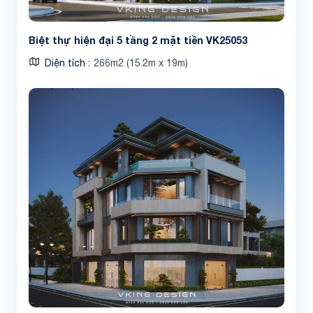
Biệt thự hiện đại 5 tầng 2 mặt tiền VK25053
Diện tích
266m2 (15.2m x 19m)