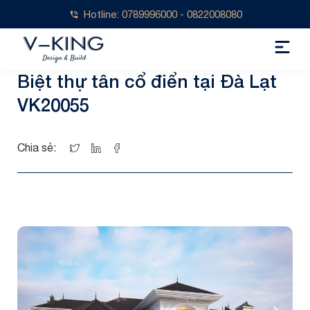
Hotline: 0789996000 - 0822008080
Biệt thự tân cổ điển tại Đà Lạt
VK20055
Chia sẻ: