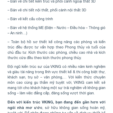
– Bản vẽ chi tiết kiến trúc và phối cảnh ngoại thất 3D
– Bản vẽ chi tiết nội thất, phối cảnh nội thất 3D
– Bản vẽ kết cấu công trình
– Bản vẽ hệ thống ME (Điện – Nước – Điều hòa – Thông gió
– An ninh…)
– Toàn bộ hồ sơ thiết kế công năng các phòng và kiến
trúc đều được tư vấn hợp theo Phong thủy và tuổi của
chủ đầu tư. Kích thước các phòng, chiều cao nhà và kích
thước cửa đều theo kích thước phong thủy.
Đội ngũ kiến trúc sư của VKING có nhiều năm kinh nghiệm
và giàu tài năng trong lĩnh vực thiết kế & thi công biệt thự,
khách sạn, trụ sở – văn phòng,… Với kiến thức chuyên
môn cao cùng gu thẩm mỹ tuyệt vời, VKING cam kết sẽ
mang tới cho khách hàng một sự trải nghiệm về không gian
sống – làm việc đẳng cấp, đáng sống vượt thời gian.
Đến với kiến trúc VKING, bạn đang đến gần hơn với
ngôi nhà mơ ước
, sở hữu không gian sống hoàn mỹ,
tuyệt vời. Để nhận được những tư vấn về dịch vụ thiết kế