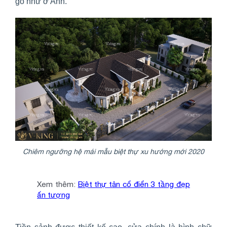
gỗ như ở Anh.
Chiêm ngưỡng hệ mái mẫu biệt thự xu hướng mới 2020
Xem thêm:
Biệt thự tân cổ điển 3 tầng đẹp
ấn tượng