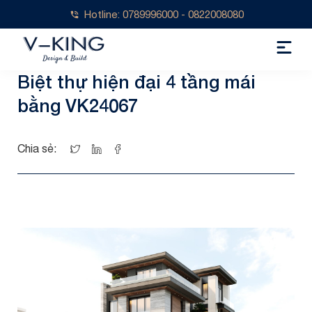
Hotline: 0789996000 - 0822008080
Biệt thự hiện đại 4 tầng mái
bằng VK24067
Chia sẻ: