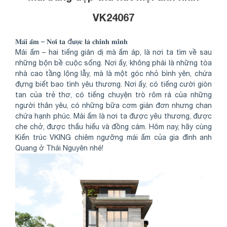
VK24067
𝐌𝐚́𝐢 𝐚̂́𝐦 – 𝐍𝐨̛𝐢 𝐭𝐚 đ𝐮̛𝐨̛̣𝐜 𝐥𝐚̀ 𝐜𝐡𝐢́𝐧𝐡 𝐦𝐢̀𝐧𝐡
Mái ấm – hai tiếng giản dị mà ấm áp, là nơi ta tìm về sau
những bộn bề cuộc sống. Nơi ấy, không phải là những tòa
nhà cao tầng lộng lẫy, mà là một góc nhỏ bình yên, chứa
đựng biết bao tình yêu thương. Nơi ấy, có tiếng cười giòn
tan của trẻ thơ, có tiếng chuyện trò rôm rả của những
người thân yêu, có những bữa cơm giản đơn nhưng chan
chứa hạnh phúc. Mái ấm là nơi ta được yêu thương, được
che chở, được thấu hiểu và đồng cảm. Hôm nay, hãy cùng
Kiến trúc VKING chiêm ngưỡng mái ấm của gia đình anh
Quang ở Thái Nguyên nhé!