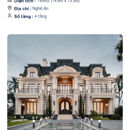
Diện tích
195m2 (14.6m x 13.3m)
Địa chỉ
Nghệ An
Số tầng
4 tầng