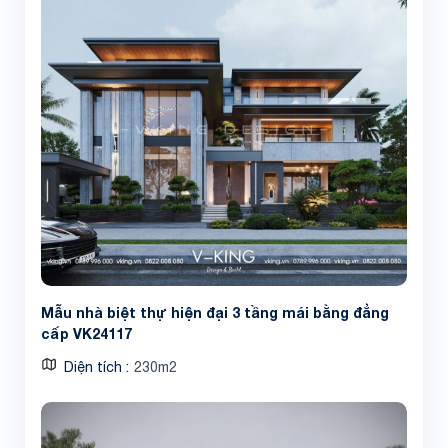
Mẫu nhà biệt thự hiện đại 3 tầng mái bằng đẳng
cấp VK24117
Diện tích
230m2