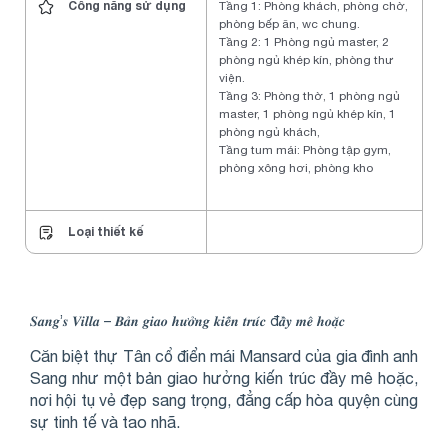
Công năng sử dụng
Tầng 1: Phòng khách, phòng chờ,
phòng bếp ăn, wc chung.
Tầng 2: 1 Phòng ngủ master, 2
phòng ngủ khép kín, phòng thư
viện.
Tầng 3: Phòng thờ, 1 phòng ngủ
master, 1 phòng ngủ khép kín, 1
phòng ngủ khách,
Tầng tum mái: Phòng tập gym,
phòng xông hơi, phòng kho
Loại thiết kế
𝑺𝒂𝒏𝒈’𝒔 𝑽𝒊𝒍𝒍𝒂 – 𝑩𝒂̉𝒏 𝒈𝒊𝒂𝒐 𝒉𝒖̛𝒐̛̉𝒏𝒈 𝒌𝒊𝒆̂́𝒏 𝒕𝒓𝒖́𝒄 đ𝒂̂̀𝒚 𝒎𝒆̂ 𝒉𝒐𝒂̣̆𝒄
Căn biệt thự Tân cổ điển mái Mansard của gia đình anh
Sang như một bản giao hưởng kiến trúc đầy mê hoặc,
nơi hội tụ vẻ đẹp sang trọng, đẳng cấp hòa quyện cùng
sự tinh tế và tao nhã.