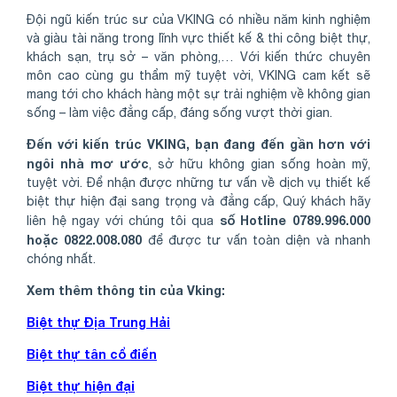
Đội ngũ kiến trúc sư của VKING có nhiều năm kinh nghiệm
và giàu tài năng trong lĩnh vực thiết kế & thi công biệt thự,
khách sạn, trụ sở – văn phòng,… Với kiến thức chuyên
môn cao cùng gu thẩm mỹ tuyệt vời, VKING cam kết sẽ
mang tới cho khách hàng một sự trải nghiệm về không gian
sống – làm việc đẳng cấp, đáng sống vượt thời gian.
Share
Đến với kiến trúc VKING, bạn đang đến gần hơn với
ngôi nhà mơ ước
, sở hữu không gian sống hoàn mỹ,
tuyệt vời. Để nhận được những tư vấn về dịch vụ thiết kế
biệt thự hiện đại sang trọng và đẳng cấp, Quý khách hãy
số Hotline 0789.996.000
liên hệ ngay với chúng tôi qua
hoặc 0822.008.080
để được tư vấn toàn diện và nhanh
chóng nhất.
Xem thêm thông tin của Vking:
Biệt thự Địa Trung Hải
Biệt thự tân cổ điển
Biệt thự hiện đại