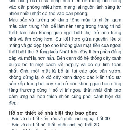
kính cũng được sử dụng phổ biến để mang ánh sáng
vào căn phòng nhiều hơn, mang lại nguồn ánh sáng tự
nhiên nhiều nhất có thể vào căn phòng.
Màu sắc và tường sử dụng tông màu tự nhiên, gam
màu xám trung tính để làm nền tảng trong trang trí nội
thất, làm cho không gian ngôi biệt thự trở nên trang
nhã và ấm cúng hơn. Sự kết hợp giữa nguyên liệu xi
măng và gỗ đẹp tạo cho không gian mặt tiền của ngoại
thất biệt thự 3 tầng kiểu Nhật trên đây thêm phần đẳng
cấp và mới lạ hơn hẳn. Bên cạnh đó hệ thống cây xanh
được bố trí một cách rất hợp lý và có sự tính toán
nhất định, một mặt là bố trí tại các góc sân vườn,
không dừng lại ở đó cây xanh được các kiến trúc sư
sắp xếp trang bài cây xanh ở các không gian ban công
tầng thượng cùng 1 số vị trí ngoại thất nhất định tạo
cảm ứng hài hòa thiên nhiên cùng phối cảnh hiện đại
đẹp.
Hồ sơ thiết kế nhà biệt thự bao gồm:
– Bản vẽ chi tiết kiến trúc và phối cảnh ngoại thất 3D
– Bản vẽ chi tiết nội thất, phối cảnh nội thất 3D