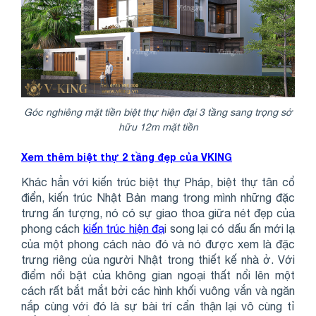
Góc nghiêng mặt tiền biệt thự hiện đại 3 tầng sang trọng sở
hữu 12m mặt tiền
Xem thêm biệt thự 2 tầng đẹp của VKING
Khác hẳn với kiến trúc biệt thự Pháp, biệt thự tân cổ
điển, kiến trúc Nhật Bản mang trong mình những đặc
trưng ấn tượng, nó có sự giao thoa giữa nét đẹp của
phong cách
kiến trúc hiện đạ
i song lại có dấu ấn mới lạ
của một phong cách nào đó và nó được xem là đặc
trưng riêng của người Nhật trong thiết kế nhà ở. Với
điểm nổi bật của không gian ngoại thất nổi lên một
cách rất bắt mắt bởi các hình khối vuông vắn và ngăn
nắp cùng với đó là sự bài trí cẩn thận lại vô cùng tỉ