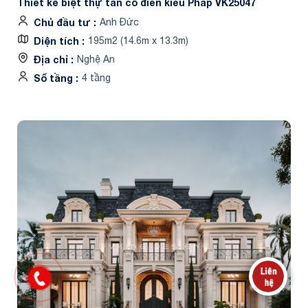
Thiết kế biệt thự tân cổ điển kiểu Pháp VK25047
Chủ đầu tư
Anh Đức
Diện tích
195m2 (14.6m x 13.3m)
Địa chỉ
Nghệ An
Số tầng
4 tầng