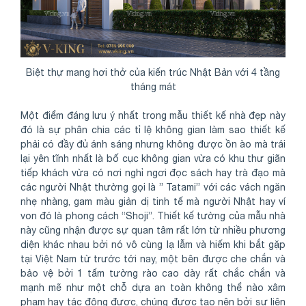
Biệt thự mang hơi thở của kiến trúc Nhật Bản với 4 tầng
tháng mát
Một điểm đáng lưu ý nhất trong mẫu thiết kế nhà đẹp này
đó là sự phân chia các tỉ lệ không gian làm sao thiết kế
phải có đầy đủ ánh sáng nhưng không được ồn ào mà trái
lại yên tĩnh nhất là bố cục không gian vừa có khu thư giãn
tiếp khách vừa có nơi nghỉ ngơi đọc sách hay trà đạo mà
các người Nhật thường gọi là ” Tatami” với các vách ngăn
nhẹ nhàng, gam màu giản dị tinh tế mà người Nhật hay ví
von đó là phong cách “Shoji”. Thiết kế tường của mẫu nhà
này cũng nhận được sự quan tâm rất lớn từ nhiều phương
diện khác nhau bởi nó vô cùng lạ lẫm và hiếm khi bắt gặp
tại Việt Nam từ trước tới nay, một bên được che chắn và
bảo vệ bởi 1 tấm tường rào cao dày rất chắc chắn và
mạnh mẽ như một chỗ dựa an toàn không thể nào xâm
phạm hay tác động được, chúng được tạo nên bởi sự liên