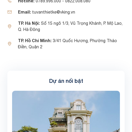
Hotline:
0789.996.000 - 0822.008.080
Email:
tuvanthietke@vking.vn
TP. Hà Nội:
Số 15 ngõ 1/3, Vũ Trọng Khánh, P. Mộ Lao,
Q. Hà Đông
TP. Hồ Chí Minh:
3/41 Quốc Hương, Phường Thảo
Điền, Quận 2
Dự án nổi bật