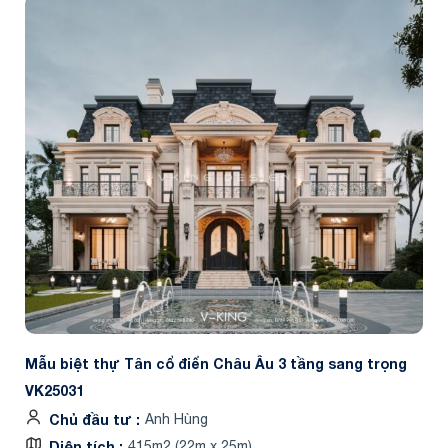
Mẫu biệt thự Tân cổ điển Châu Âu 3 tầng sang trọng
VK25031
Chủ đầu tư
Anh Hùng
Diện tích
415m2 (22m x 25m)