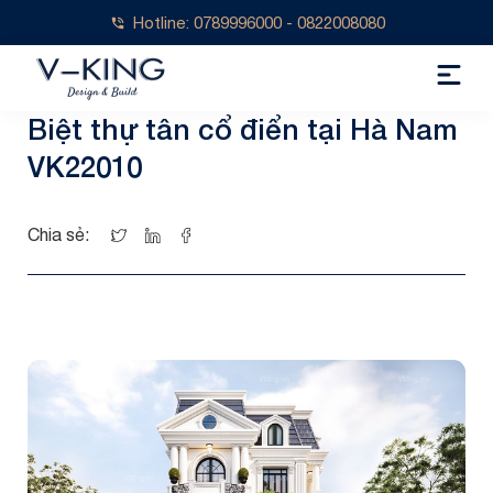
Hotline: 0789996000 - 0822008080
Biệt thự tân cổ điển tại Hà Nam
VK22010
Chia sẻ: