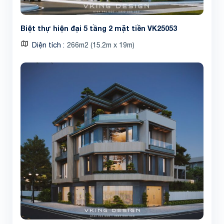
Biệt thự hiện đại 5 tầng 2 mặt tiền VK25053
Diện tích
266m2 (15.2m x 19m)