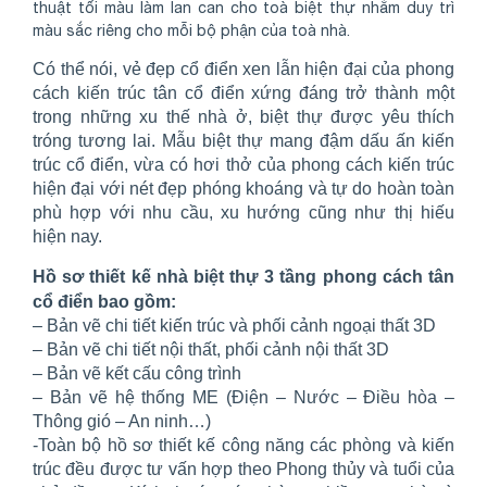
thuật tối màu làm lan can cho toà biệt thự nhằm duy trì
màu sắc riêng cho mỗi bộ phận của toà nhà.
Có thể nói, vẻ đẹp cổ điển xen lẫn hiện đại của phong
cách kiến trúc tân cổ điển xứng đáng trở thành một
trong những xu thế nhà ở, biệt thự được yêu thích
tróng tương lai. Mẫu biệt thự mang đậm dấu ấn kiến
trúc cổ điển, vừa có hơi thở của phong cách kiến trúc
hiện đại với nét đẹp phóng khoáng và tự do hoàn toàn
phù hợp với nhu cầu, xu hướng cũng như thị hiếu
hiện nay.
Hồ sơ thiết kế nhà biệt thự 3 tầng phong cách tân
cổ điển bao gồm:
– Bản vẽ chi tiết kiến trúc và phối cảnh ngoại thất 3D
– Bản vẽ chi tiết nội thất, phối cảnh nội thất 3D
– Bản vẽ kết cấu công trình
– Bản vẽ hệ thống ME (Điện – Nước – Điều hòa –
Thông gió – An ninh…)
-Toàn bộ hồ sơ thiết kế công năng các phòng và kiến
trúc đều được tư vấn hợp theo Phong thủy và tuổi của