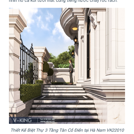
nhìn hồ cá koi tươi mát cùng tiếng nước chảy róc rách.
Thiết Kế Biệt Thự 3 Tầng Tân Cổ Điển tại Hà Nam VK22010