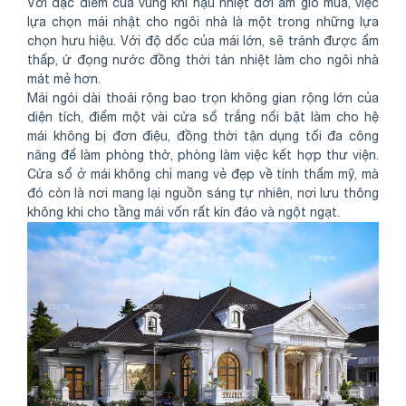
Với đặc điểm của vùng khí hậu nhiệt đới ẩm gió mùa, việc
lựa chọn mái nhật cho ngôi nhà là một trong những lựa
chọn hưu hiệu. Với độ dốc của mái lớn, sẽ tránh được ẩm
thấp, ứ đọng nước đồng thời tản nhiệt làm cho ngôi nhà
mát mẻ hơn.
Mái ngói dài thoải rộng bao trọn không gian rộng lớn của
diện tích, điểm một vài cửa sổ trắng nổi bật làm cho hệ
mái không bị đơn điệu, đồng thời tận dụng tối đa công
năng để làm phòng thờ, phòng làm việc kết hợp thư viện.
Cửa sổ ở mái không chỉ mang vẻ đẹp về tính thẩm mỹ, mà
đó còn là nơi mang lại nguồn sáng tự nhiên, nơi lưu thông
không khi cho tầng mái vốn rất kín đáo và ngột ngạt.