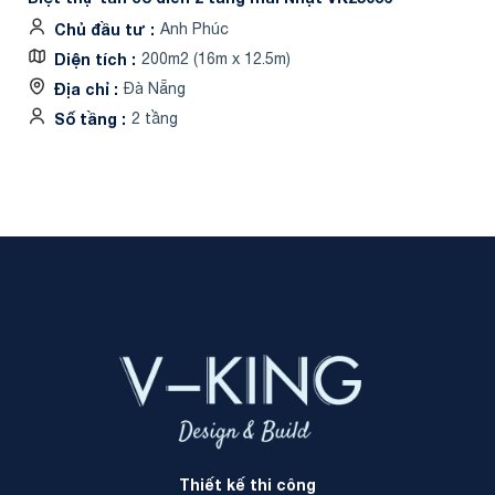
Chủ đầu tư
Anh Phúc
Diện tích
200m2 (16m x 12.5m)
Địa chỉ
Đà Nẵng
Số tầng
2 tầng
Thiết kế thi công