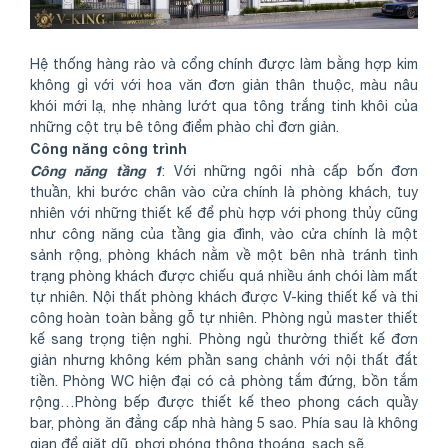
Hệ thống hàng rào và cổng chính được làm bằng hợp kim
không gỉ với với hoa văn đơn giản thân thuộc, màu nâu
khói mới lạ, nhẹ nhàng lướt qua tông trắng tinh khôi của
những cột trụ bê tông điểm phào chỉ đơn giản.
Công năng công trình
Công năng tầng 1
: Với những ngôi nhà cấp bốn đơn
thuần, khi bước chân vào cửa chính là phòng khách, tuy
nhiên với những thiết kế để phù hợp với phong thủy cũng
như công năng của tầng gia đình, vào cửa chính là một
sảnh rộng, phòng khách nằm về một bên nhà tránh tình
trạng phòng khách được chiếu quá nhiều ánh chói làm mất
tự nhiên. Nội thất phòng khách được V-king thiết kế và thi
công hoàn toàn bằng gỗ tự nhiên. Phòng ngủ master thiết
kế sang trọng tiện nghi. Phòng ngủ thường thiết kế đơn
giản nhưng không kém phần sang chảnh với nội thất đắt
tiền. Phòng WC hiện đại có cả phòng tắm đứng, bồn tắm
rộng…Phòng bếp được thiết kế theo phong cách quầy
bar, phòng ăn đẳng cấp nhà hàng 5 sao. Phía sau là không
gian để giặt dũ, phơi phóng thông thoáng, sạch sẽ.