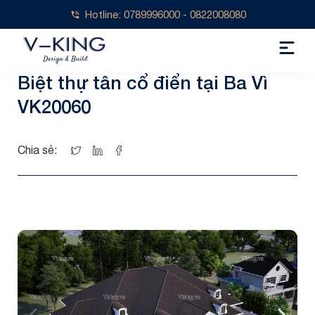
Hotline: 0789996000 - 0822008080
Biệt thự tân cổ điển tại Ba Vì
VK20060
Chia sẻ: