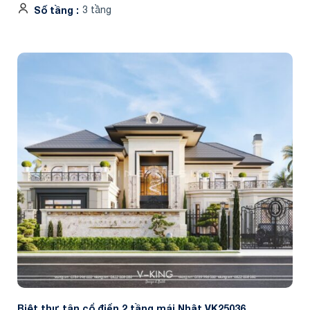
Số tầng
3 tầng
Biệt thự tân cổ điển 2 tầng mái Nhật VK25036