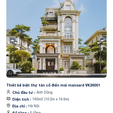
Thiết kế biệt thự tân cổ điển mái mansard VK26001
Chủ đầu tư
Anh Dũng
Diện tích
160m2 (10.2m x 16.6m)
Địa chỉ
Hà Nội
Số tầng
5 tầng