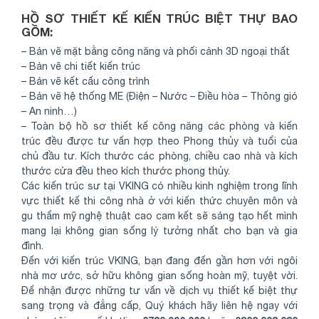
HỒ SƠ THIẾT KẾ KIẾN TRÚC BIỆT THỰ BAO
GỒM:
– Bản vẽ mặt bằng công năng và phối cảnh 3D ngoại thất
– Bản vẽ chi tiết kiến trúc
– Bản vẽ kết cấu công trình
– Bản vẽ hệ thống ME (Điện – Nước – Điều hòa – Thông gió
– An ninh…)
– Toàn bộ hồ sơ thiết kế công năng các phòng và kiến
trúc đều được tư vấn hợp theo Phong thủy và tuổi của
chủ đầu tư. Kích thước các phòng, chiều cao nhà và kích
thước cửa đều theo kích thước phong thủy.
Các kiến trúc sư tại VKING có nhiều kinh nghiệm trong lĩnh
vực thiết kế thi công nhà ở với kiến thức chuyên môn và
gu thẩm mỹ nghệ thuật cao cam kết sẽ sáng tạo hết mình
mang lại không gian sống lý tưởng nhất cho bạn và gia
đình.
Đến với kiến trúc VKING, bạn đang đến gần hơn với ngôi
nhà mơ ước, sở hữu không gian sống hoàn mỹ, tuyệt vời.
Để nhận được những tư vấn về dịch vụ thiết kế biệt thự
sang trọng và đẳng cấp, Quý khách hãy liên hệ ngay với