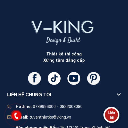
Thiết kế thi công
Xứng tầm đẳng cấp
LIÊN HỆ CHÚNG TÔI
Hotline:
0789996000 - 0822008080
Email:
tuvanthietke@vking.vn
Văn phòng miền Bắc:
15-1/3 Vũ Trọng Khánh, Hà