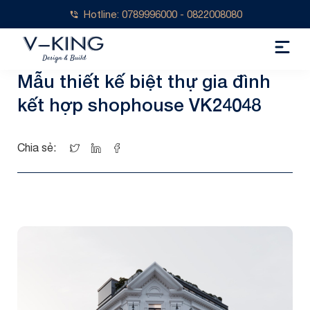
Hotline: 0789996000 - 0822008080
Mẫu thiết kế biệt thự gia đình
kết hợp shophouse VK24048
Chia sẻ: