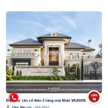
Biệt thự tân cổ điển 2 tầng mái Nhật VK25036
Chủ đầu tư
Anh Phúc