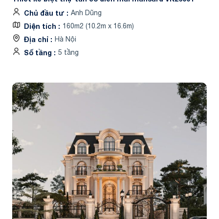
Chủ đầu tư
Anh Dũng
Diện tích
160m2 (10.2m x 16.6m)
Địa chỉ
Hà Nội
Số tầng
5 tầng