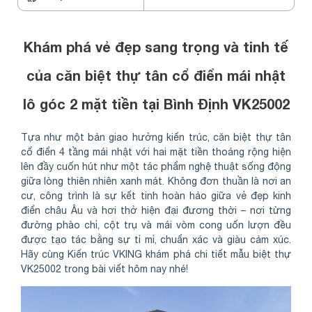
Khám phá vẻ đẹp sang trọng và tinh tế
của căn biệt thự tân cổ điển mái nhật
lô góc 2 mặt tiền tại Bình Định VK25002
Tựa như một bản giao hưởng kiến trúc, căn biệt thự tân
cổ điển 4 tầng mái nhật với hai mặt tiền thoáng rộng hiện
lên đầy cuốn hút như một tác phẩm nghệ thuật sống động
giữa lòng thiên nhiên xanh mát. Không đơn thuần là nơi an
cư, công trình là sự kết tinh hoàn hảo giữa vẻ đẹp kinh
điển châu Âu và hơi thở hiện đại đương thời – nơi từng
đường phào chỉ, cột trụ và mái vòm cong uốn lượn đều
được tạo tác bằng sự tỉ mỉ, chuẩn xác và giàu cảm xúc.
Hãy cùng Kiến trúc VKING khám phá chi tiết mẫu biệt thự
VK25002 trong bài viết hôm nay nhé!