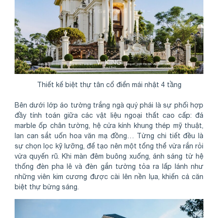
Thiết kế biệt thự tân cổ điển mái nhật 4 tầng
Bên dưới lớp áo tường trắng ngà quý phái là sự phối hợp
đầy tính toán giữa các vật liệu ngoại thất cao cấp: đá
marble ốp chân tường, hệ cửa kính khung thép mỹ thuật,
lan can sắt uốn hoa văn mạ đồng… Từng chi tiết đều là
sự chọn lọc kỹ lưỡng, để tạo nên một tổng thể vừa rắn rỏi
vừa quyến rũ. Khi màn đêm buông xuống, ánh sáng từ hệ
thống đèn pha lê và đèn gắn tường tỏa ra lấp lánh như
những viên kim cương được cài lên nền lụa, khiến cả căn
biệt thự bừng sáng.