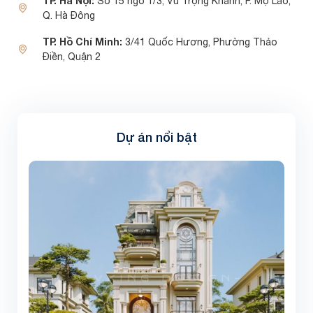
TP. Hà Nội:
Số 15 ngõ 1/3, Vũ Trọng Khánh, P. Mộ Lao,
Q. Hà Đông
TP. Hồ Chí Minh:
3/41 Quốc Hương, Phường Thảo
Điền, Quận 2
Dự án nổi bật