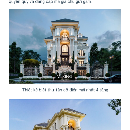
quyền quý và đẳng cấp mà gia chủ gửi gắm.
Thiết kế biệt thự tân cổ điển mái nhật 4 tầng