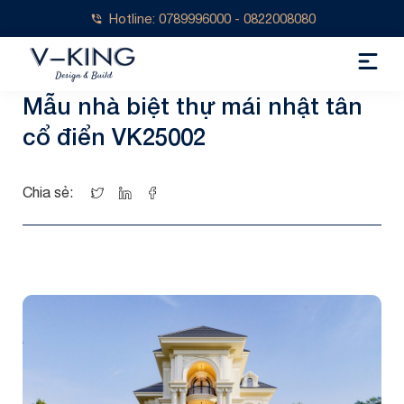
Hotline: 0789996000 - 0822008080
Mẫu nhà biệt thự mái nhật tân
cổ điển VK25002
Chia sẻ: