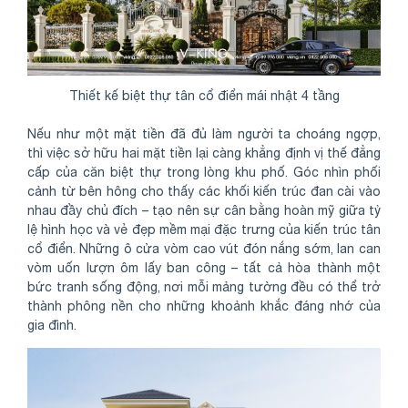
Thiết kế biệt thự tân cổ điển mái nhật 4 tầng
Nếu như một mặt tiền đã đủ làm người ta choáng ngợp,
thì việc sở hữu hai mặt tiền lại càng khẳng định vị thế đẳng
cấp của căn biệt thự trong lòng khu phố. Góc nhìn phối
cảnh từ bên hông cho thấy các khối kiến trúc đan cài vào
nhau đầy chủ đích – tạo nên sự cân bằng hoàn mỹ giữa tỷ
lệ hình học và vẻ đẹp mềm mại đặc trưng của kiến trúc tân
cổ điển. Những ô cửa vòm cao vút đón nắng sớm, lan can
vòm uốn lượn ôm lấy ban công – tất cả hòa thành một
bức tranh sống động, nơi mỗi mảng tường đều có thể trở
thành phông nền cho những khoảnh khắc đáng nhớ của
gia đình.