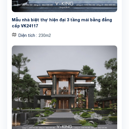
Mẫu nhà biệt thự hiện đại 3 tầng mái bằng đẳng
cấp VK24117
Diện tích
230m2
Share