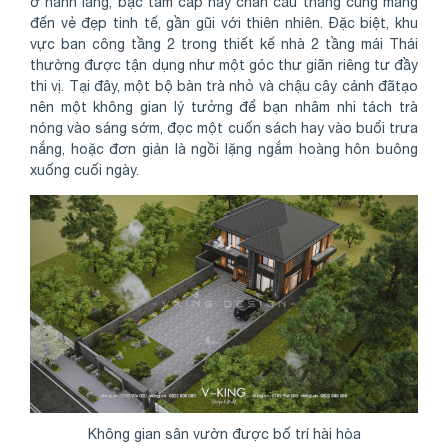
ở hành lang, bậc tam cấp hay chân cầu thang cũng mang
đến vẻ đẹp tinh tế, gần gũi với thiên nhiên. Đặc biệt, khu
vực ban công tầng 2 trong thiết kế nhà 2 tầng mái Thái
thường được tận dụng như một góc thư giãn riêng tư đầy
thi vị. Tại đây, một bộ bàn trà nhỏ và chậu cây cảnh đãtạo
nên một không gian lý tưởng để bạn nhâm nhi tách trà
nóng vào sáng sớm, đọc một cuốn sách hay vào buổi trưa
nắng, hoặc đơn giản là ngồi lặng ngắm hoàng hôn buông
xuống cuối ngày.
Không gian sân vườn được bố trí hài hòa