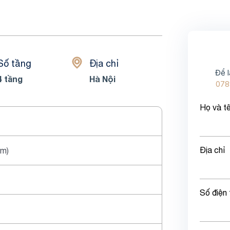
Số tầng
Địa chỉ
Để l
4 tầng
Hà Nội
078
Họ và t
Địa chỉ
6m)
Số điện 