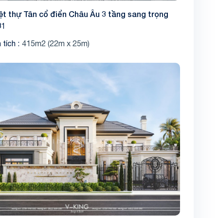
ệt thự Tân cổ điển Châu Âu 3 tầng sang trọng
31
Share
 tích
415m2 (22m x 25m)