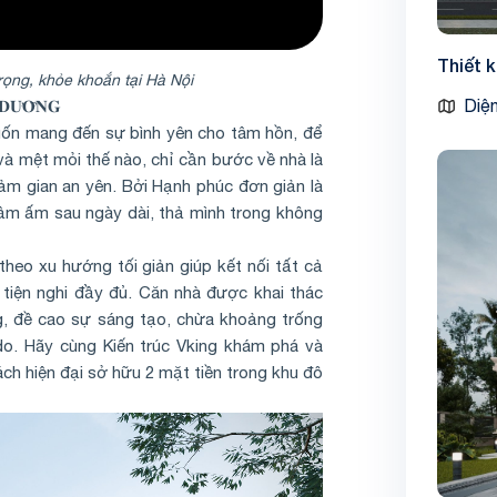
Thiết 
trọng, khỏe khoắn tại Hà Nội
Diện
𝐃𝐔̛𝐎̛̃𝐍𝐆
muốn mang đến sự bình yên cho tâm hồn, để
và mệt mỏi thế nào, chỉ cần bước về nhà là
ảm gian an yên. Bởi Hạnh phúc đơn giản là
đầm ấm sau ngày dài, thả mình trong không
 theo xu hướng tối giản giúp kết nối tất cả
tiện nghi đầy đủ. Căn nhà được khai thác
g, đề cao sự sáng tạo, chừa khoảng trống
 do. Hãy cùng Kiến trúc Vking khám phá và
ch hiện đại sở hữu 2 mặt tiền trong khu đô