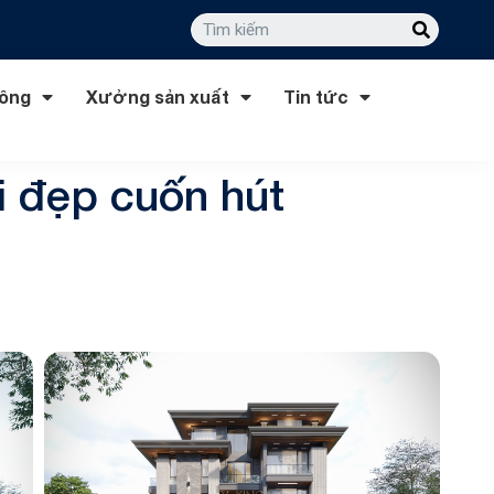
công
Xưởng sản xuất
Tin tức
i đẹp cuốn hút