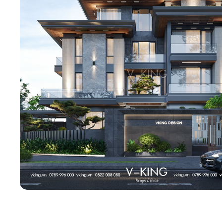
Biệt thự 3 tầ
Biệt thự 4 tầ