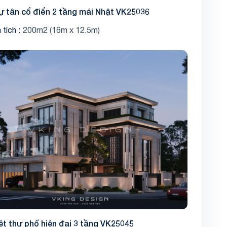
hự tân cổ điển 2 tầng mái Nhật VK25036
 tích
200m2 (16m x 12.5m)
ệt thự phố hiện đại 3 tầng VK25045