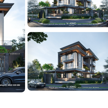
ng
ng