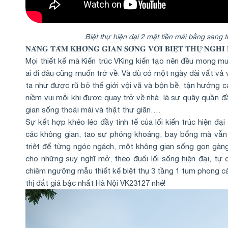
Biệt thự hiện đại 2 mặt tiền mái bằng sang 
𝐍𝐀̂𝐍𝐆 𝐓𝐀̂̀𝐌 𝐊𝐇𝐎̂𝐍𝐆 𝐆𝐈𝐀𝐍 𝐒𝐎̂́𝐍𝐆 𝐕𝐎̛́𝐈 𝐁𝐈𝐄̣̂𝐓 𝐓𝐇𝐔̛̣ 𝐍𝐆𝐇𝐈̉ 
Mọi thiết kế mà Kiến trúc VKing kiến tạo nên đều mong 
ai đi đâu cũng muốn trở về. Và dù có một ngày dài vất vả 
ta như được rũ bỏ thế giới vội vã và bộn bề, tận hưởng c
niềm vui mỗi khi được quay trở về nhà, là sự quây quần 
gian sống thoải mái và thật thư giãn….
Sự kết hợp khéo léo đầy tinh tế của lối kiến trúc hiện đại
các không gian, tao sự phóng khoáng, bay bổng mà vẫn 
triệt để từng ngóc ngách, một không gian sống gọn gàn
cho những suy nghĩ mở, theo đuổi lối sống hiện đại, tự
chiêm ngưỡng mẫu thiết kế biệt thụ 3 tầng 1 tum phong cá
thị đắt giá bậc nhất Hà Nội VK23127 nhé!