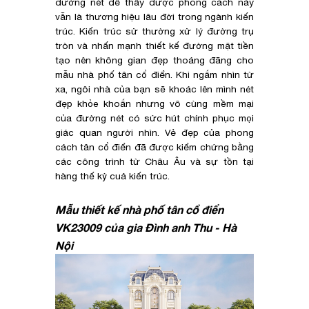
đường nét để thấy được phong cách này
vẫn là thương hiệu lâu đời trong ngành kiến
trúc. Kiến trúc sử thường xử lý đường trụ
tròn và nhấn mạnh thiết kế đường mặt tiền
tạo nên không gian đẹp thoáng đãng cho
mẫu nhà phố tân cổ điển. Khi ngắm nhìn từ
xa, ngôi nhà của bạn sẽ khoác lên mình nét
đẹp khỏe khoắn nhưng vô cùng mềm mại
của đường nét có sức hút chính phục mọi
giác quan người nhìn. Vẻ đẹp của phong
cách tân cổ điển đã được kiểm chứng bằng
các công trình từ Châu Âu và sự tồn tại
hàng thế kỷ cuả kiến trúc.
Mẫu thiết kế nhà phố tân cổ điển
VK23009 của gia Đình anh Thu - Hà
Nội