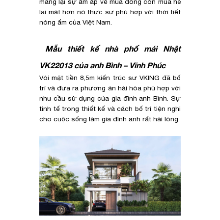
mang lại sự ấm áp về mùa đông còn mùa hè
lại mát hơn nó thực sự phù hợp với thời tiết
nóng ẩm của Việt Nam.
Mẫu thiết kế nhà phố mái Nhật
VK22013 của anh Bình – Vĩnh Phúc
Vói mặt tiền 8,5m kiến trúc sư VKING đã bố
trí và đưa ra phương án hài hòa phù hợp với
nhu cầu sử dụng của gia đình anh Bình. Sự
tinh tế trong thiết kế và cách bố trí tiện nghi
cho cuộc sống làm gia đình anh rất hài lòng.