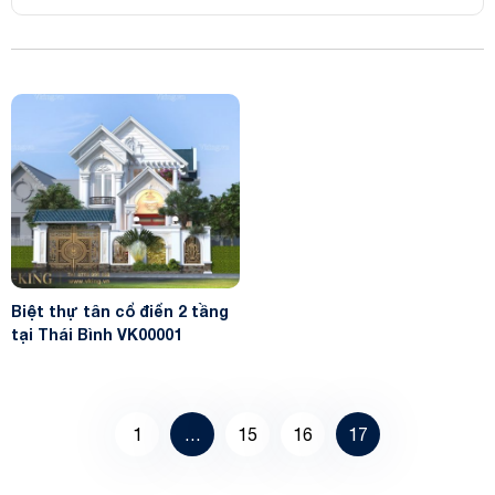
Biệt thự tân cổ điển 2 tầng
tại Thái Bình VK00001
1
…
15
16
17