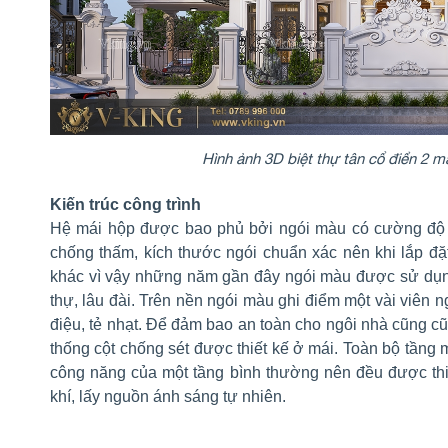
Hình ảnh 3D biệt thự tân cổ điển 2 m
Kiến trúc công trình
Hệ mái hộp được bao phủ bởi ngói màu có cường độ u
chống thấm, kích thước ngói chuẩn xác nên khi lắp đặ
khác vì vậy những năm gần đây ngói màu được sử dụng
thự, lâu đài. Trên nền ngói màu ghi điểm một vài viên
điệu, tẻ nhạt. Để đảm bao an toàn cho ngôi nhà cũng c
thống cột chống sét được thiết kế ở mái. Toàn bộ tầng
công năng của một tầng bình thường nên đều được thi
khí, lấy nguồn ánh sáng tự nhiên.