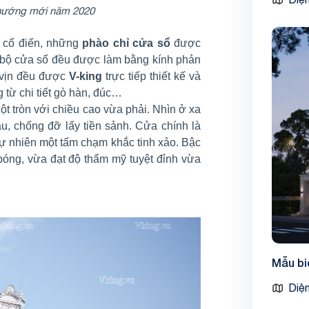
 hướng mới năm 2020
n cổ điển, những
phào chỉ cửa sổ
được
 bộ cửa sổ đều được làm bằng kính phản
 vịn đều được
V-king
trực tiếp thiết kế và
g từ chi tiết gò hàn, đúc…
ột tròn với chiều cao vừa phải. Nhìn ở xa
u, chống đỡ lấy tiền sảnh. Cửa chính là
ự nhiên một tấm chạm khắc tinh xảo. Bậc
bóng, vừa đạt độ thẩm mỹ tuyệt đỉnh vừa
Mẫu bi
Diện