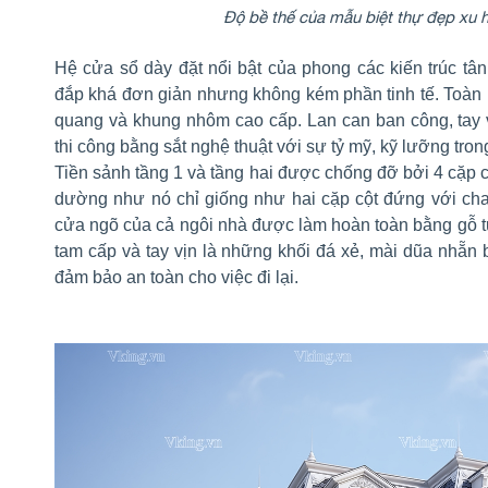
Độ bề thế của mẫu biệt thự đẹp xu
Hệ cửa sổ dày đặt nổi bật của phong các kiến trúc tâ
đắp khá đơn giản nhưng không kém phần tinh tế. Toàn
quang và khung nhôm cao cấp. Lan can ban công, tay
thi công bằng sắt nghệ thuật với sự tỷ mỹ, kỹ lưỡng tron
Tiền sảnh tầng 1 và tầng hai được chống đỡ bởi 4 cặp c
dường như nó chỉ giống như hai cặp cột đứng với cha
cửa ngõ của cả ngôi nhà được làm hoàn toàn bằng gỗ t
tam cấp và tay vịn là những khối đá xẻ, mài dũa nhẵn 
đảm bảo an toàn cho việc đi lại.