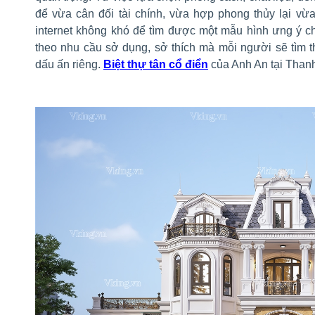
để vừa cân đối tài chính, vừa hợp phong thủy lại vừ
internet không khó để tìm được một mẫu hình ưng ý c
theo nhu cầu sở dụng, sở thích mà mỗi người sẽ tìm 
dấu ấn riêng.
Biệt thự tân cổ điển
của Anh An tại Thanh