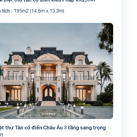
 tích
195m2 (14.6m x 13.3m)
ệt thự Tân cổ điển Châu Âu 3 tầng sang trọng
31