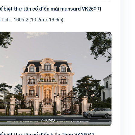
kế biệt thự tân cổ điển mái mansard VK26001
 tích
160m2 (10.2m x 16.6m)
kế biệt thự tân cổ điển kiểu Pháp VK25047