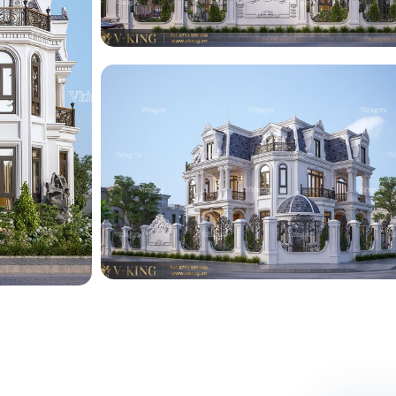
ng
ng