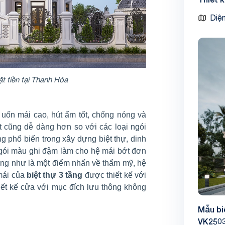
Diện
ặt tiền tại Thanh Hóa
ốn mái cao, hút ẩm tốt, chống nóng và
t cũng dễ dàng hơn so với các loại ngói
 phổ biến trong xây dựng biệt thự, dinh
 ngói màu ghi đậm làm cho hệ mái bớt đơn
ũng như là một điểm nhấn về thẩm mỹ, hệ
 mái của
biệt thự 3 tầng
được thiết kế với
ết kế cửa với mục đích lưu thông không
Mẫu bi
VK250