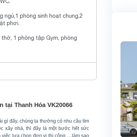
 WC.
g ngủ,1 phòng sinh hoạt chung,2
ặt phơi.
 thờ, 1 phòng tập Gym, phòng
ền tại Thanh Hóa VK20066
i gì đấy, chúng ta thường có nhu cầu tìm
ệc xây nhà, thì đây là một bước hết sức
n việc lựa chọn đơn vị thi công …làm sao