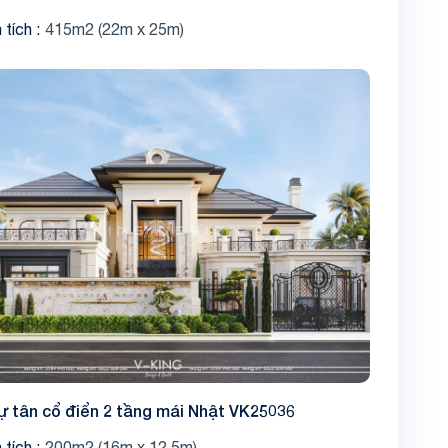
 tích
415m2 (22m x 25m)
Share
hự tân cổ điển 2 tầng mái Nhật VK25036
 tích
200m2 (16m x 12.5m)