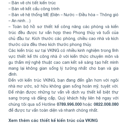
– Bản vẽ chi tiết kiến trúc
– Bản vẽ kết cấu công trình
– Bản vẽ hệ thống ME (Điện – Nước – Điều hòa – Thông gió
– An ninh…)
– Toàn bộ hồ sơ thiết kế công năng các phòng và kiến
trúc đều được tư vấn hợp theo Phong thủy và tuổi của
chủ đầu tư. Kích thước các phòng, chiều cao nhà và kích
thước cửa đều theo kích thước phong thủy.
Các kiến trúc sư tại VKING có nhiều kinh nghiệm trong lĩnh
vực thiết kế thi công nhà ở với kiến thức chuyên môn và
gu thẩm mỹ nghệ thuật cao cam kết sẽ sáng tạo hết mình
mang lại không gian sống lý tưởng nhất cho bạn và gia
đình.
Đến với kiến trúc VKING, bạn đang đến gần hơn với ngôi
nhà mơ ước, sở hữu không gian sống hoàn mỹ, tuyệt vời.
Để nhận được những tư vấn về dịch vụ thiết kế biệt thự
sang trọng và đẳng cấp, Quý khách hãy liên hệ ngay với
0789.996.000
0822.008.080
chúng tôi qua số Hotline
hoặc
để được tư vấn toàn diện và nhanh chóng nhất.
Xem thêm các thiết kế kiến trúc của VKING