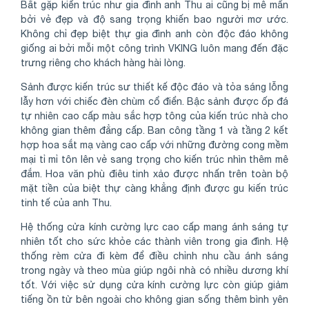
Bắt gặp kiến trúc như gia đình anh Thu ai cũng bị mê mẩn
bởi vẻ đẹp và độ sang trọng khiến bao người mơ ước.
Không chỉ đẹp biệt thự gia đình anh còn độc đáo không
giống ai bởi mỗi một công trình VKING luôn mang đến đặc
trưng riêng cho khách hàng hài lòng.
Sảnh được kiến trúc sư thiết kế độc đáo và tỏa sáng lỗng
lẫy hơn với chiếc đèn chùm cổ điển. Bậc sảnh được ốp đá
tự nhiên cao cấp màu sắc hợp tông của kiến trúc nhà cho
không gian thêm đẳng cấp. Ban công tầng 1 và tầng 2 kết
hợp hoa sắt mạ vàng cao cấp với những đường cong mềm
mại tỉ mỉ tôn lên vẻ sang trọng cho kiến trúc nhìn thêm mê
đắm. Hoa văn phù điêu tinh xảo được nhấn trên toàn bộ
mặt tiền của biệt thự càng khẳng định được gu kiến trúc
tinh tế của anh Thu.
Hệ thống cửa kính cường lực cao cấp mang ánh sáng tự
nhiên tốt cho sức khỏe các thành viên trong gia đình. Hệ
thống rèm cửa đi kèm để điều chỉnh nhu cầu ánh sáng
trong ngày và theo mùa giúp ngôi nhà có nhiều dương khí
tốt. Với việc sử dụng cửa kính cường lực còn giúp giảm
tiếng ồn từ bên ngoài cho không gian sống thêm bình yên