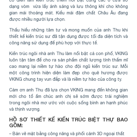
cổ điển làm kiến trúc thêm nổi bật cùng các ô cửa sổ
dạng vòm vừa lấy ánh sáng và lưu thông khí cho không
gian mái thoáng mát. Kiểu mái đậm chất Châu Âu đang
được nhiều người lựa chọn.
Thấu hiểu những tâm tư và mong muốn của anh Thu khi
thiết kế kiến trúc sư đã tận dụng được tối đa diện tích và
công năng sử dụng để phù hợp với thực tế.
Kiến trúc ngôi nhà anh Thu làm nổi bật cả con phố, VKING
luôn tận tâm để cho ra sản phẩm chất lượng tính thẩm mĩ
cao mang lại niềm tự hào cho đội ngũ kiến trúc sư. Mỗi
một công trình hiện diện làm đẹp cho quê hương được
VKING chung tay vun đắp và là niềm tự hào của công ty.
Cảm ơn anh Thu đã lựa chọn VKING mang đến không gian
mới cho tổ ấm chúc anh chị sẽ sớm được trải nghiệm
trong ngôi nhà mơ ước với cuộc sống bình an hạnh phúc
và thịnh vượng.
HỒ SƠ THIẾT KẾ KIẾN TRÚC BIỆT THỰ BAO
GỒM:
– Bản vẽ mặt bằng công năng và phối cảnh 3D ngoại thất