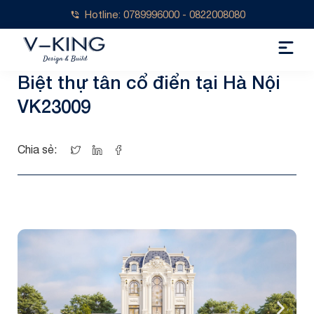
Hotline: 0789996000 - 0822008080
Biệt thự tân cổ điển tại Hà Nội
VK23009
Chia sẻ: