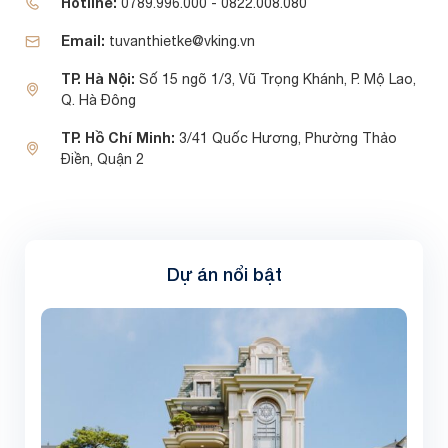
Hotline:
0789.996.000 - 0822.008.080
Email:
tuvanthietke@vking.vn
TP. Hà Nội:
Số 15 ngõ 1/3, Vũ Trọng Khánh, P. Mộ Lao,
Q. Hà Đông
TP. Hồ Chí Minh:
3/41 Quốc Hương, Phường Thảo
Điền, Quận 2
Dự án nổi bật