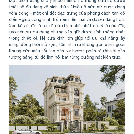
Một điểm đáng chú ý khác nằm ở hệ thống cửa sổ được
thiết kế đa dạng về hình thức. Nhiều ô cửa sử dụng dạng
vòm cong – một chi tiết đặc trưng của phong cách tân cổ
điển – giúp công trình trở nên mềm mại và duyên dáng hơn.
Xen kẽ với đó là các ô cửa hình chữ nhật có tỷ lệ cân đối,
tạo nên sự đa dạng nhưng vẫn giữ được tính thống nhất
trong thiết kế. Hệ cửa kính lớn giúp tối ưu khả năng lấy
sáng, đồng thời mở rộng tầm nhìn ra không gian bên ngoài.
Khung cửa màu tối tạo nên sự tương phản rõ rệt với nền
tường sáng, từ đó làm nổi bật từng đường nét kiến trúc.