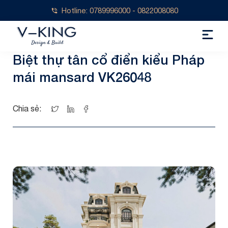
Hotline: 0789996000 - 0822008080
Biệt thự tân cổ điển kiểu Pháp
mái mansard VK26048
Chia sẻ: