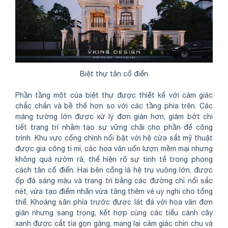
Biệt thự tân cổ điển
Phần tầng một của biệt thự được thiết kế với cảm giác
chắc chắn và bề thế hơn so với các tầng phía trên. Các
mảng tường lớn được xử lý đơn giản hơn, giảm bớt chi
tiết trang trí nhằm tạo sự vững chãi cho phần đế công
trình. Khu vực cổng chính nổi bật với hệ cửa sắt mỹ thuật
được gia công tỉ mỉ, các hoa văn uốn lượn mềm mại nhưng
không quá rườm rà, thể hiện rõ sự tinh tế trong phong
cách tân cổ điển. Hai bên cổng là hệ trụ vuông lớn, được
ốp đá sáng màu và trang trí bằng các đường chỉ nổi sắc
nét, vừa tạo điểm nhấn vừa tăng thêm vẻ uy nghi cho tổng
thể. Khoảng sân phía trước được lát đá với hoa văn đơn
giản nhưng sang trọng, kết hợp cùng các tiểu cảnh cây
xanh được cắt tỉa gọn gàng, mang lại cảm giác chỉn chu và