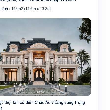
 tích
195m2 (14.6m x 13.3m)
ệt thự Tân cổ điển Châu Âu 3 tầng sang trọng
31