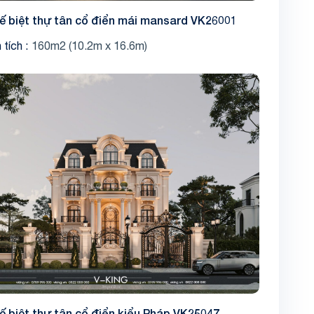
kế biệt thự tân cổ điển mái mansard VK26001
 tích
160m2 (10.2m x 16.6m)
kế biệt thự tân cổ điển kiểu Pháp VK25047