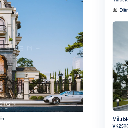
Diện
iển
Mẫu bi
VK250