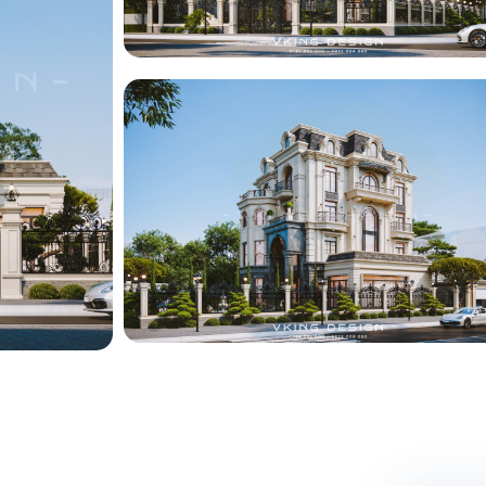
ng
ng