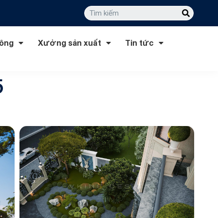
công
Xưởng sản xuất
Tin tức
5