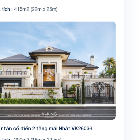
 tích
415m2 (22m x 25m)
Share
hự tân cổ điển 2 tầng mái Nhật VK25036
 tích
200m2 (16m x 12.5m)