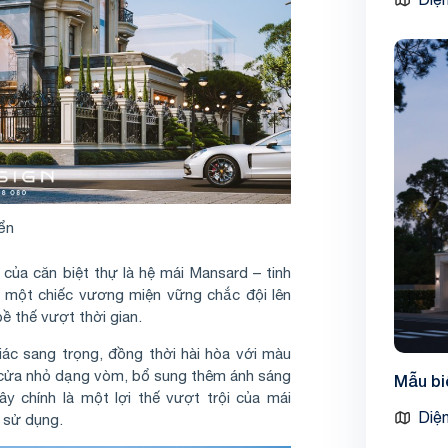
iển
ủa căn biệt thự là hệ mái Mansard – tinh
hư một chiếc vương miện vững chắc đội lên
bề thế vượt thời gian.
ác sang trọng, đồng thời hài hòa với màu
ô cửa nhỏ dạng vòm, bổ sung thêm ánh sáng
Mẫu bi
y chính là một lợi thế vượt trội của mái
Diện
h sử dụng.