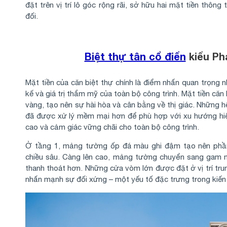
đặt trên vị trí lô góc rộng rãi, sở hữu hai mặt tiền thông
đối.
Biệt thự tân cổ điển
kiểu Ph
Mặt tiền của căn biệt thự chính là điểm nhấn quan trọng n
kế và giá trị thẩm mỹ của toàn bộ công trình. Mặt tiền căn
vàng, tạo nên sự hài hòa và cân bằng về thị giác. Những h
đã được xử lý mềm mại hơn để phù hợp với xu hướng hiệ
cao và cảm giác vững chãi cho toàn bộ công trình.
Ở tầng 1, mảng tường ốp đá màu ghi đậm tạo nên phần 
chiều sâu. Càng lên cao, mảng tường chuyển sang gam 
thanh thoát hơn. Những cửa vòm lớn được đặt ở vị trí tru
nhấn mạnh sự đối xứng – một yếu tố đặc trưng trong kiến 