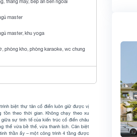
ng, thang máy, bếp ăn bên ngoài
ngủ master
ngủ master, khu yoga
ờ, phòng kho, phòng karaoke, wc chung
rình biệt thự tân cổ điển luôn giữ được vị
 tồn theo thời gian. Không chạy theo xu
giữa sự tinh tế của kiến trúc cổ điển châu
g thể vừa bề thế, vừa thanh lịch. Căn biệt
o tinh thần ấy – một công trình 4 tầng được