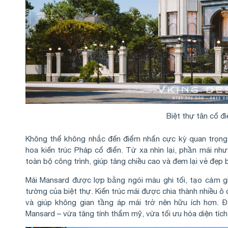
Biệt thự tân cổ đ
Không thể không nhắc đến điểm nhấn cực kỳ quan trọng c
hoa kiến trúc Pháp cổ điển. Từ xa nhìn lại, phần mái n
toàn bộ công trình, giúp tăng chiều cao và đem lại vẻ đẹp 
Mái Mansard được lợp bằng ngói màu ghi tối, tạo cảm gi
tường của biệt thự. Kiến trúc mái được chia thành nhiều 
và giúp không gian tầng áp mái trở nên hữu ích hơn. Đâ
Mansard – vừa tăng tính thẩm mỹ, vừa tối ưu hóa diện tíc