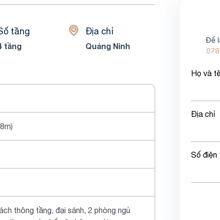
Số tầng
Địa chỉ
Để l
4 tầng
Quảng Ninh
078
Họ và t
Địa chỉ
18m)
Số điện 
ch thông tầng, đại sảnh, 2 phòng ngủ