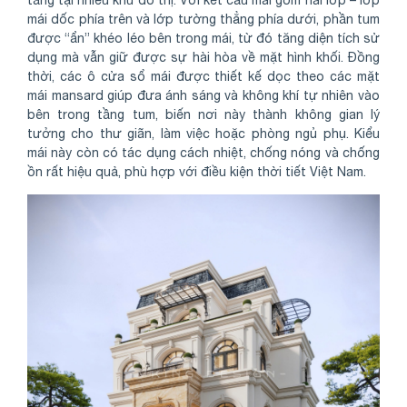
tầng tại nhiều khu đô thị. Với kết cấu mái gồm hai lớp – lớp
mái dốc phía trên và lớp tường thẳng phía dưới, phần tum
được “ẩn” khéo léo bên trong mái, từ đó tăng diện tích sử
dụng mà vẫn giữ được sự hài hòa về mặt hình khối. Đồng
thời, các ô cửa sổ mái được thiết kế dọc theo các mặt
mái mansard giúp đưa ánh sáng và không khí tự nhiên vào
bên trong tầng tum, biến nơi này thành không gian lý
tưởng cho thư giãn, làm việc hoặc phòng ngủ phụ. Kiểu
mái này còn có tác dụng cách nhiệt, chống nóng và chống
ồn rất hiệu quả, phù hợp với điều kiện thời tiết Việt Nam.