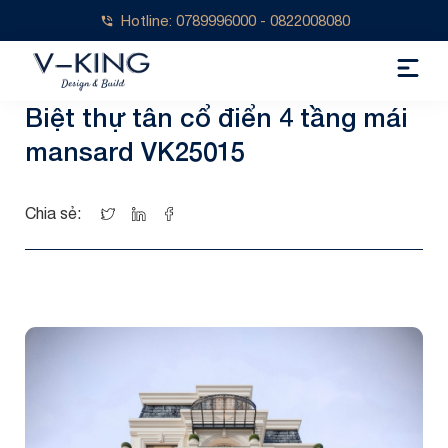
Hotline: 0789996000 - 0822008080
Biệt thự tân cổ điển 4 tầng mái
mansard VK25015
Chia sẻ: