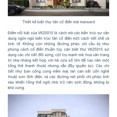
Thiết kế biệt thự tân cổ điển mái mansard
Điểm nổi bật của VK25015 là cách mà các kiến trúc sư vận
dụng ngôn ngữ kiến trúc tân cổ điển một cách tiết chế và
tinh tế. Không còn những đường phào chỉ cầu kỳ như
phong cách cổ điển thuần túy, căn biệt thự VK25015 sử
dụng các chi tiết đối xứng, cột trụ mạnh mẽ, hoa văn trang
trí nhẹ nhàng kết hợp với hệ cửa sổ lớn để tạo nên một
tổng thể thanh thoát nhưng vẫn đầy quyền lực. Các chi
tiết như ban công cong mềm mại, lan can sắt uốn nghệ
thuật sơn tĩnh điện, và các đường nét phối chỉ phào tinh
xảo khiến tổng thể ngôi nhà trở nên sinh động, không bị
khô cứng.