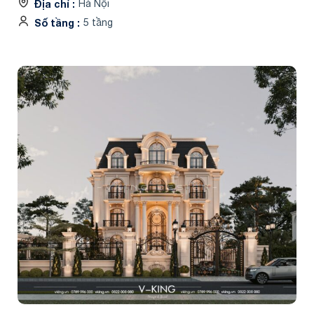
Địa chỉ
Hà Nội
Số tầng
5 tầng