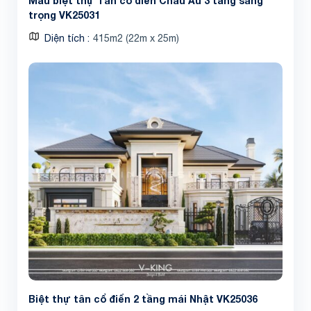
Mẫu biệt thự Tân cổ điển Châu Âu 3 tầng sang
trọng VK25031
Diện tích
415m2 (22m x 25m)
Biệt thự tân cổ điển 2 tầng mái Nhật VK25036