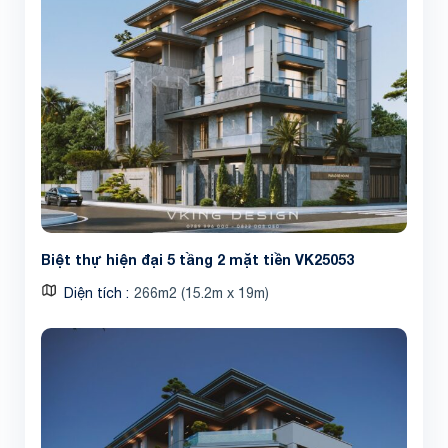
Biệt thự hiện đại 5 tầng 2 mặt tiền VK25053
Diện tích
266m2 (15.2m x 19m)