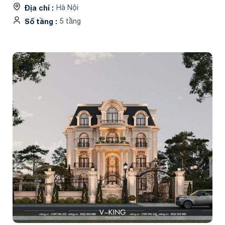
Địa chỉ
Hà Nội
Số tầng
5 tầng