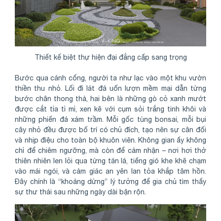
Thiết kế biệt thự hiện đại đẳng cấp sang trọng
Bước qua cánh cổng, người ta như lạc vào một khu vườn
thiền thu nhỏ. Lối đi lát đá uốn lượn mềm mại dẫn từng
bước chân thong thả, hai bên là những gò cỏ xanh mướt
được cắt tỉa tỉ mỉ, xen kẽ với cụm sỏi trắng tinh khôi và
những phiến đá xám trầm. Mỗi gốc tùng bonsai, mỗi bụi
cây nhỏ đều được bố trí có chủ đích, tạo nên sự cân đối
và nhịp điệu cho toàn bộ khuôn viên. Không gian ấy không
chỉ để chiêm ngưỡng, mà còn để cảm nhận – nơi hơi thở
thiên nhiên len lỏi qua từng tán lá, tiếng gió khe khẽ chạm
vào mái ngói, và cảm giác an yên lan tỏa khắp tâm hồn.
Đây chính là “khoảng dừng” lý tưởng để gia chủ tìm thấy
sự thư thái sau những ngày dài bận rộn.