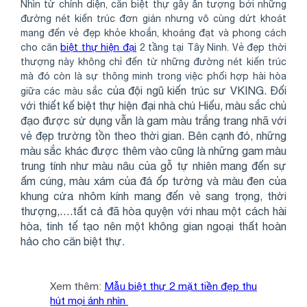
Nhìn từ chính diện, căn biệt thự gây ấn tượng bởi những
đường nét kiến trúc đơn giản nhưng vô cùng dứt khoát
mang đến vẻ đẹp khỏe khoắn, khoáng đạt và phong cách
cho căn
biệt thự hiện đại
2 tầng tại Tây Ninh. Vẻ đẹp thời
thượng này không chỉ đến từ những đường nét kiến trúc
mà đó còn là sự thông minh trong việc phối hợp hài hòa
của đội ngũ kiến trúc sư VKING
. Đối
giữa các màu sắc
với thiết kế biệt thự hiện đại nhà chú Hiếu, màu sắc chủ
đạo được sử dụng vẫn là gam màu trắng trang nhã với
vẻ đẹp trường tồn theo thời gian. Bên cạnh đó, những
màu sắc khác được thêm vào cũng là những gam màu
trung tính như màu nâu của gỗ tự nhiên mang đến sự
ấm cúng, màu xám của đá ốp tường và màu đen của
khung cửa nhôm kính mang đến vẻ sang trọng, thời
thượng,….tất cả đã hòa quyện với nhau một cách hài
hòa, tinh tế tạo nên một không gian ngoại thất hoàn
hảo cho căn biệt thự.
Xem thêm:
Mẫu biệt thự 2 mặt tiền đẹp thu
hút mọi ánh nhìn