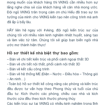
mong muốn của khách hàng thì VKING cần nhiều hơn sự
lắng nghe chia sẻ của khách hàng về căn nhà mong ước.
Đội ngũ VKING trân trọng cảm ơn chú Hiếu đã trao sự tin
tưởng của mình cho VKING kiến tạo nên công trình mà anh
đã ấp ủ bấy lâu.
HÃY liên hệ ngay với #vking, đội ngũ kiến trúc sư của
chúng tôi với nhiều năm kinh nghiệm nhiệt huyết, sáng tạo
và làm việc từ tâm. Chúng tôi sẽ giúp bạn biến ngôi nhà
ước mơ thành hiện thực!
Hồ sơ thiết kế nhà biệt thự bao gồm:
– Bản vẽ chi tiết kiến trúc và phối cảnh ngoại thất 3D
– Bản vẽ chi tiết nội thất, phối cảnh nội thất 3D
– Bản vẽ kết cấu công trình
– Bản vẽ hệ thống ME (Điện – Nước – Điều hòa – Thông gió
– An ninh…)
-Toàn bộ hồ sơ thiết kế công năng các phòng và kiến trúc
đều được tư vấn hợp theo Phong thủy và tuổi của chủ
đầu tư. Kích thước các phòng, chiều cao nhà và kích
thước cửa đều theo kích thước phong thủy.
Các kiến trúc sư tại VKING có nhiều kinh nghiệm trong lĩnh