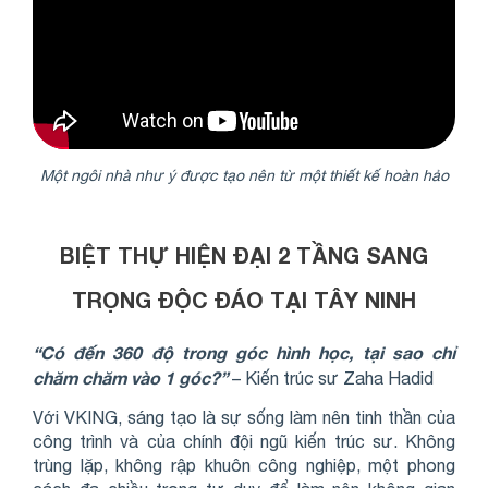
Một ngôi nhà như ý được tạo nên từ một thiết kế hoàn hảo
BIỆT THỰ HIỆN ĐẠI 2 TẦNG SANG
TRỌNG ĐỘC ĐÁO TẠI TÂY NINH
“Có đến 360 độ trong góc hình học, tại sao chỉ
chăm chăm vào 1 góc?”
– Kiến trúc sư
Zaha Hadid
Với VKING, sáng tạo là sự sống làm nên tinh thần của
công trình và của chính đội ngũ kiến trúc sư. Không
trùng lặp, không rập khuôn công nghiệp, một phong