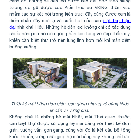
cạnh đó, những hệ đèn led được kéo dài, dọc theo mảng
tường ốp gỗ được các Kiến trúc sư VKING thêm vào
nhằm tạo sự kết nối trong kiến trúc, đây cũng được xem là
điểm nhấn đầy mới lạ và cuốn hút của căn
biệt thự hiện
đại
nhà chú Hiếu. Những hệ đèn led không chỉ có tác dụng
chiếu sáng mà nó còn góp phần làm tăng vẻ đẹp thẩm mỹ,
khiến căn biệt thự trở nên lung linh hơn mỗi khi màn đêm
buông xuống.
Thiết kế mái bằng đơn giản, gọn gàng nhưng vô cùng khỏe
khoắn và vững chãi
Không phải là những hệ mái Nhật, mái Thái quen thuộc,
căn biệt thự được sử dụng hệ mái bằng với thiết kế đơn
giản, vuông vắn, gọn gàng, cùng với đó là kết cấu bê tông
khỏe khoắn, vững chãi giúp hệ mái bằng này không chỉ bảo