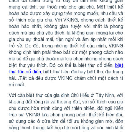
cách đa chiều trong tư duy để làm nên không gian
mang cá tính, sự thoải mái cho gia chủ.
Một thiết kế
hoàn hảo được xây dựng trên mong muốn, nhu cầu và
sở thích của gia chủ. Với VKING, phong cách thiết kế
hoàn hảo nhất, không gian tuyệt vời nhất là phong
cách mà gia chủ yêu thích, là không gian mang lại cho
gia chủ sự thoải mái, tiện nghi và ấm áp nhất mỗi khi
trở về. Do đó, trong những thiết kế của mình, VKING
không định hình phải theo bất cứ một phong cách nào
mà sẽ để gia chủ thoải mái lựa chọn những phong cách
biệt thự yêu thích. Đó có thể là biệt thự cổ điển,
biệt
thự tân cổ điển
, biệt thự hiện đại hay biệt thự địa trung
hải…Tất cả đều được VKING chăm chút một cách tỉ
mỉ nhất.
Với căn biệt thự của gia đình Chú Hiếu ở Tây Ninh, với
khoảng đất rộng rãi và thoáng đạt, với sở thích của gia
chủ được hòa mình cùng với thiên nhiên, đội ngũ Kiến
trúc sư VKING lựa chọn phong cách thiết kế hiện đại,
sử dụng các ô cửa lớn để tối ưu không gian mở, đón
nắng thênh thang; kết hợp hệ mái bằng và các hình khối