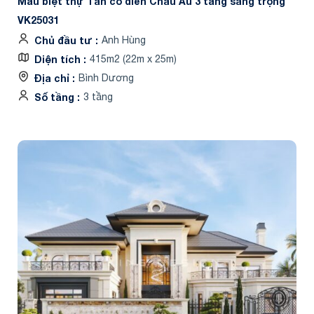
Mẫu biệt thự Tân cổ điển Châu Âu 3 tầng sang trọng
VK25031
Chủ đầu tư
Anh Hùng
Diện tích
415m2 (22m x 25m)
Địa chỉ
Bình Dương
Số tầng
3 tầng