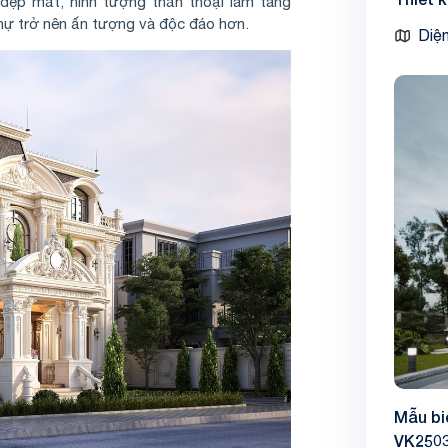
a đẹp mắt, hình tượng thần thoại làm tăng
thự trở nên ấn tượng và độc đáo hơn.
Diện
Mẫu bi
VK250