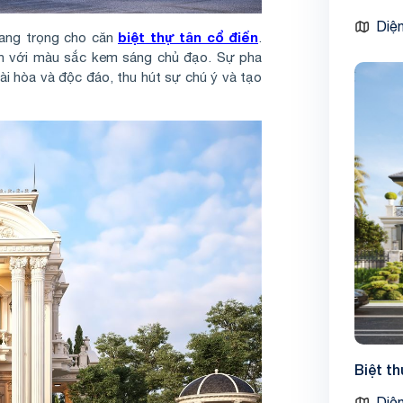
Diện
biệt thự tân cổ điển
sang trọng cho căn
.
ản với màu sắc kem sáng chủ đạo. Sự pha
ài hòa và độc đáo, thu hút sự chú ý và tạo
Biệt t
Diện