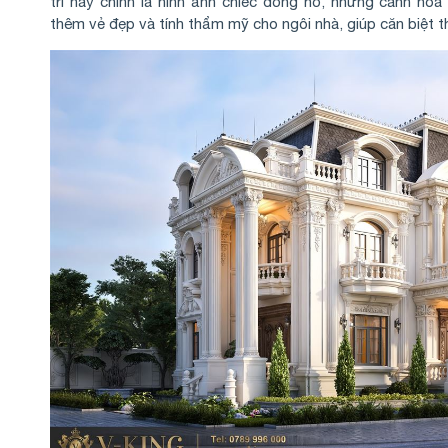
trí này chính là hình ảnh chiếc đồng hồ, những cánh ho
thêm vẻ đẹp và tính thẩm mỹ cho ngôi nhà, giúp căn biệt 