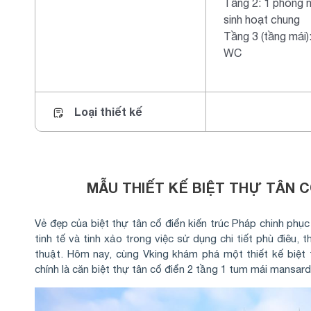
Tầng 2: 1 phòng n
sinh hoạt chung
Tầng 3 (tầng mái)
WC
Loại thiết kế
MẪU THIẾT KẾ BIỆT THỰ TÂN C
Vẻ đẹp của biệt thự tân cổ điển kiến trúc Pháp chinh phục
tinh tế và tinh xảo trong việc sử dụng chi tiết phù điêu, 
thuật. Hôm nay, cùng Vking khám phá một thiết kế biệ
chính là căn biệt thự tân cổ điển 2 tầng 1 tum mái mansar