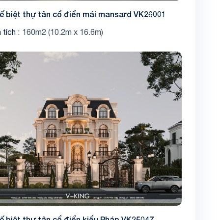
kế biệt thự tân cổ điển mái mansard VK26001
 tích
160m2 (10.2m x 16.6m)
kế biệt thự tân cổ điển kiểu Pháp VK25047