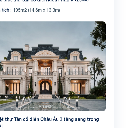
 tích
195m2 (14.6m x 13.3m)
ệt thự Tân cổ điển Châu Âu 3 tầng sang trọng
31