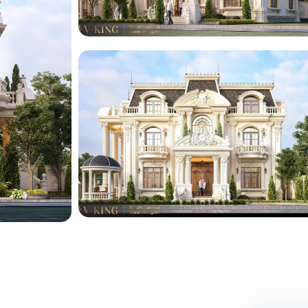
ng
ng