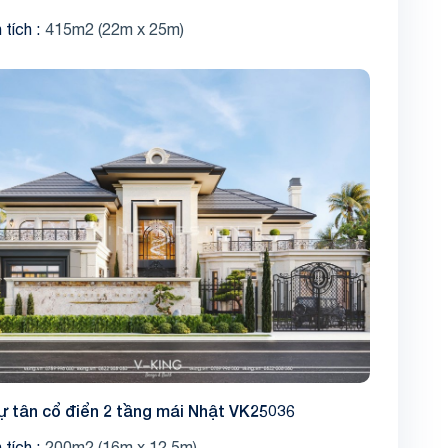
 tích
415m2 (22m x 25m)
Share
hự tân cổ điển 2 tầng mái Nhật VK25036
 tích
200m2 (16m x 12.5m)