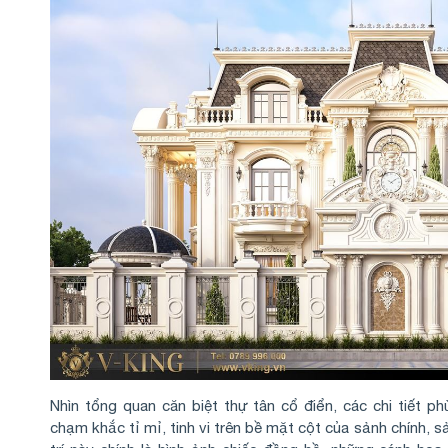
Nhìn tổng quan căn biệt thự tân cổ điển, các chi tiết 
chạm khắc tỉ mỉ, tinh vi trên bề mặt cột của sảnh chính, 