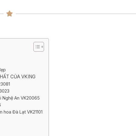
ng
ng
 đẹp
NHẤT CỦA VKING
23081
23023
tại Nghệ An VK20065
6
n hoa Đà Lạt VK21101