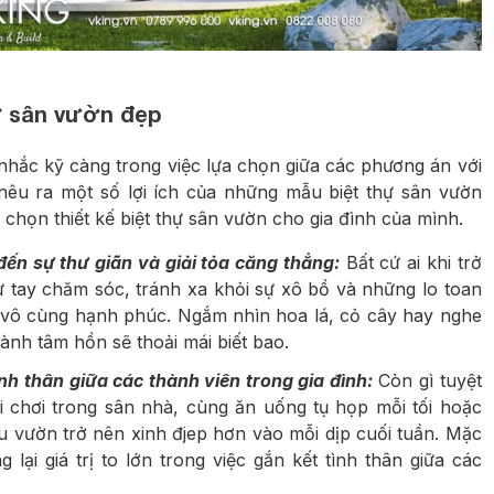
hự sân vườn đẹp
 nhắc kỹ càng trong việc lựa chọn giữa các phương án với
êu ra một số lợi ích của những mẫu biệt thự sân vườn
a chọn thiết kế biệt thự sân vườn cho gia đình của mình.
ến sự thư giãn và giải tỏa căng thẳng:
Bất cứ ai khi trở
 tay chăm sóc, tránh xa khỏi sự xô bồ và những lo toan
 vô cùng hạnh phúc. Ngắm nhìn hoa lá, cỏ cây hay nghe
lành tâm hồn sẽ thoải mái biết bao.
ình thân giữa các thành viên trong gia đình:
Còn gì tuyệt
i chơi trong sân nhà, cùng ăn uống tụ họp mỗi tối hoặc
u vườn trở nên xinh đjep hơn vào mỗi dịp cuối tuần. Mặc
i giá trị to lớn trong việc gắn kết tình thân giữa các