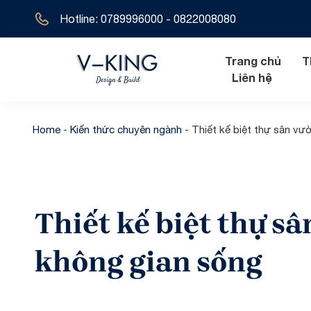
Hotline: 0789996000 - 0822008080
Trang chủ
T
Liên hệ
Home
-
Kiến thức chuyên ngành
-
Thiết kế biệt thự sân v
Nội thất hiện đ
Biệt thự tân 
Nội thất tân cổ
Biệt thự hiện 
Thiết kế biệt thự s
Nội thất cổ đi
Biệt thự cổ đ
Biệt thự địa t
không gian sống
Biệt thự 1 tầ
Biệt thự 2 tầ