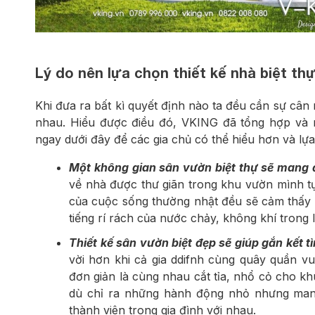
Lý do nên lựa chọn thiết kế nhà biệt t
Khi đưa ra bất kì quyết định nào ta đều cần sự cân
nhau. Hiểu được điều đó, VKING đã tổng hợp và n
ngay dưới đây để các gia chủ có thể hiểu hơn và lự
Một không gian sân vườn biệt thự sẽ mang đ
về nhà được thư giãn trong khu vườn mình tự
của cuộc sống thường nhật đều sẽ cảm thấy
tiếng rí rách của nước chảy, không khí trong 
Thiết kế sân vườn biệt đẹp sẽ giúp gắn kết t
vời hơn khi cả gia ddifnh cùng quây quần vu
đơn giản là cùng nhau cắt tỉa, nhổ cỏ cho kh
dù chỉ ra những hành động nhỏ nhưng mang lạ
thành viên trong gia đình với nhau.