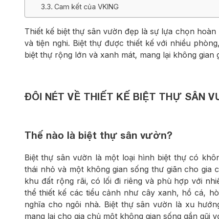
Cam kết của VKING
Thiết kế biệt thự sân vườn đẹp là sự lựa chọn hoàn
và tiện nghi. Biệt thự được thiết kế với nhiều phòn
biệt thự rộng lớn và xanh mát, mang lại không gian gi
ĐÔI NÉT VỀ THIẾT KẾ BIỆT THỰ SÂN
Thế nào là biệt thự sân vườn?
Biệt thự sân vườn là một loại hình biệt thự có kh
thái nhỏ và một không gian sống thư giãn cho gia 
khu đất rộng rãi, có lối đi riêng và phù hợp với n
thể thiết kế các tiểu cảnh như cây xanh, hồ cá, h
nghĩa cho ngôi nhà. Biệt thự sân vườn là xu hướn
mang lại cho gia chủ một không gian sống gần gũi vớ