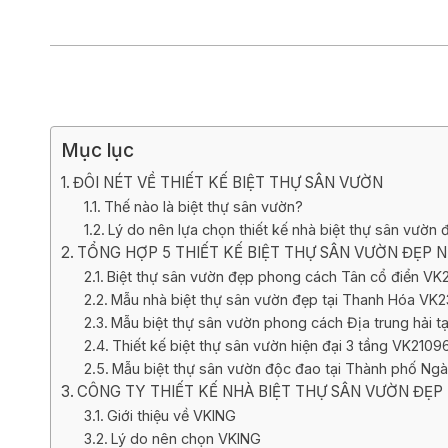
Biệt thự 3 tầ
Biệt thự 4 tầ
Mục lục
ĐÔI NÉT VỀ THIẾT KẾ BIỆT THỰ SÂN VƯỜN
Thế nào là biệt thự sân vườn?
Lý do nên lựa chọn thiết kế nhà biệt thự sân vườn
TỔNG HỢP 5 THIẾT KẾ BIỆT THỰ SÂN VƯỜN ĐẸP 
Biệt thự sân vườn đẹp phong cách Tân cổ điển VK
Mẫu nhà biệt thự sân vườn đẹp tại Thanh Hóa VK
Mẫu biệt thự sân vườn phong cách Địa trung hải 
Thiết kế biệt thự sân vườn hiện đại 3 tầng VK2109
Mẫu biệt thự sân vườn độc đao tại Thành phố Ngà
CÔNG TY THIẾT KẾ NHÀ BIỆT THỰ SÂN VƯỜN ĐẸP
Giới thiệu về VKING
Lý do nên chọn VKING