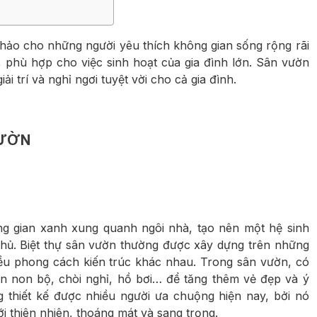
 hảo cho những người yêu thích không gian sống rộng rãi
g, phù hợp cho việc sinh hoạt của gia đình lớn. Sân vườn
ải trí và nghỉ ngơi tuyệt vời cho cả gia đình.
 VƯỜN
ông gian xanh xung quanh ngôi nhà, tạo nên một hệ sinh
chủ. Biệt thự sân vườn thường được xây dựng trên những
hiều phong cách kiến trúc khác nhau. Trong sân vườn, có
òn non bộ, chòi nghỉ, hồ bơi… để tăng thêm vẻ đẹp và ý
g thiết kế được nhiều người ưa chuộng hiện nay, bởi nó
i thiên nhiên, thoáng mát và sang trọng.