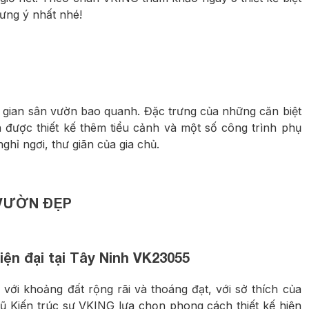
 ưng ý nhất nhé!
ng gian sân vườn bao quanh. Đặc trưng của những căn biệt
 được thiết kế thêm tiểu cảnh và một số công trình phụ
hỉ ngơi, thư giãn của gia chủ.
 VƯỜN ĐẸP
iện đại tại Tây Ninh VK23055
 với khoảng đất rộng rãi và thoáng đạt, với sở thích của
gũ Kiến trúc sư VKING lựa chọn phong cách thiết kế hiện