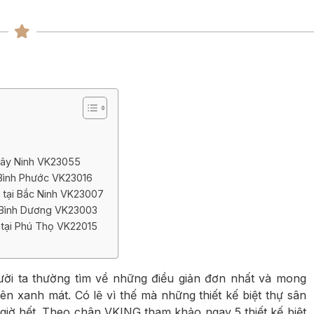
ng
ng
 Tây Ninh VK23055
i Bình Phước VK23016
i tại Bắc Ninh VK23007
ại Bình Dương VK23003
n tại Phú Thọ VK22015
ời ta thường tìm về những điều giản đơn nhất và mong
 xanh mát. Có lẽ vì thế mà những thiết kế biệt thự sân
iờ hết. Theo chân VKING tham khảo ngay 5 thiết kế biệt