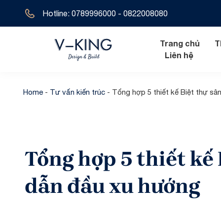
Hotline: 0789996000 - 0822008080
Trang chủ
T
Liên hệ
Home
-
Tư vấn kiến trúc
-
Tổng hợp 5 thiết kế Biệt thự s
Nội thất hiện đ
Biệt thự tân 
Nội thất tân cổ
Biệt thự hiện 
Tổng hợp 5 thiết kế
Nội thất cổ đi
Biệt thự cổ đ
Biệt thự địa t
dẫn đầu xu hướng
Biệt thự 1 tầ
Biệt thự 2 tầ