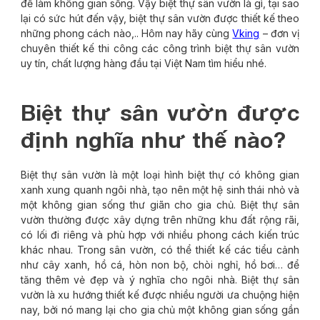
để làm không gian sống. Vậy biệt thự sân vườn là gì, tại sao
lại có sức hút đến vậy, biệt thự sân vườn được thiết kế theo
những phong cách nào,.. Hôm nay hãy cùng
Vking
– đơn vị
chuyên thiết kế thi công các công trình biệt thự sân vườn
uy tín, chất lượng hàng đầu tại Việt Nam tìm hiểu nhé.
Biệt thự sân vườn được
định nghĩa như thế nào?
Biệt thự sân vườn là một loại hình biệt thự có không gian
xanh xung quanh ngôi nhà, tạo nên một hệ sinh thái nhỏ và
một không gian sống thư giãn cho gia chủ. Biệt thự sân
vườn thường được xây dựng trên những khu đất rộng rãi,
có lối đi riêng và phù hợp với nhiều phong cách kiến trúc
khác nhau. Trong sân vườn, có thể thiết kế các tiểu cảnh
như cây xanh, hồ cá, hòn non bộ, chòi nghỉ, hồ bơi… để
tăng thêm vẻ đẹp và ý nghĩa cho ngôi nhà. Biệt thự sân
vườn là xu hướng thiết kế được nhiều người ưa chuộng hiện
nay, bởi nó mang lại cho gia chủ một không gian sống gần