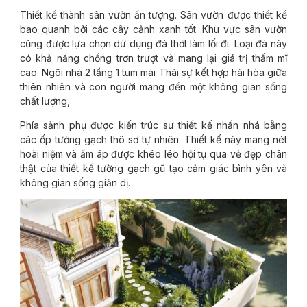
Thiết kế thành sân vườn ấn tượng. Sân vườn được thiết kề
bao quanh bởi các cây cảnh xanh tốt .Khu vực sân vườn
cũng được lựa chọn dử dụng đá thớt làm lối đi. Loại đá này
có khả năng chống trơn trượt và mang lại giá trị thẩm mĩ
cao. Ngôi nhà 2 tầng 1 tum mái Thái sự kết hợp hài hòa giữa
thiên nhiên và con người mang đến một không gian sống
chất lượng,
Phía sảnh phụ được kiến trúc sư thiết kế nhấn nhá bằng
các ốp tường gạch thô sơ tự nhiên. Thiết kế này mang nét
hoài niệm và ấm áp được khéo léo hội tụ qua vẻ đẹp chân
thật của thiết kế tường gạch gũ tạo cảm giác bình yên và
không gian sống giản dị.