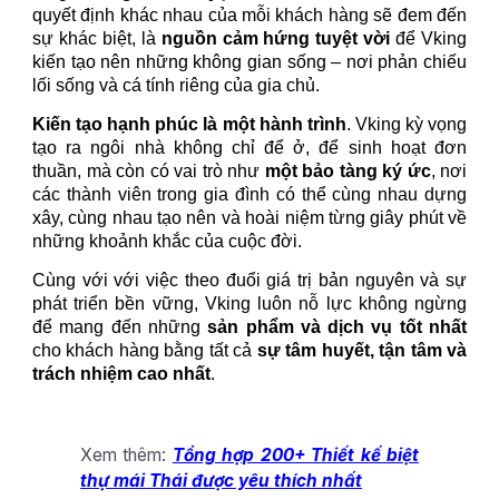
quyết định khác nhau của mỗi khách hàng sẽ đem đến
sự khác biệt, là
nguồn cảm hứng tuyệt vời
để Vking
kiến tạo nên những không gian sống – nơi phản chiếu
lối sống và cá tính riêng của gia chủ.
Kiến tạo hạnh phúc là một hành trình
. Vking kỳ vọng
tạo ra ngôi nhà không chỉ để ở, để sinh hoạt đơn
thuần, mà còn có vai trò như
một bảo tàng ký ức
, nơi
các thành viên trong gia đình có thể cùng nhau dựng
xây, cùng nhau tạo nên và hoài niệm từng giây phút về
những khoảnh khắc của cuộc đời.
Cùng với với việc theo đuổi giá trị bản nguyên và sự
phát triển bền vững, Vking luôn nỗ lực không ngừng
để mang đến những
sản phẩm và dịch vụ tốt nhất
cho khách hàng bằng tất cả
sự tâm huyết, tận tâm và
trách nhiệm cao nhất
.
Xem thêm:
Tổng hợp 200+ Thiết kế biệt
thự mái Thái được yêu thích nhất