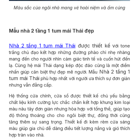
Màu sắc của ngôi nhà mang vẻ hoài niệm và ấm cúng
Mẫu nhà 2 tầng 1 tum mái Thái đẹp
Nhà 2 tầng 1 tum mái Thái
được thiết kế v
ới tone
trắng chủ đạo kết hợp những đường phào chỉ nhẹ nhàng
mang đến cho người nhìn cảm giác tinh tế và cuốn hút đến
lạ. Cùng hệ mái Thái dạng kép độc đáo cũng là một điểm
Nhà 2 tầng 1
nhấn giúp căn biệt thự đẹp mê người. Mẫu
tum mái Thái
phù hợp nhất với người ưa thích sự đơn giản
nhưng vẫn đẳng cấp.
Hệ thống cửa chính, cửa sổ được thiết kế chủ yếu bằng
chất liệu kính cường lực chắc chắn kết hợp khung kim loại
màu nâu tây đơn giản nhưng hòa hợp với tổng thể, giúp tạo
độ thông thoáng cho cho ngôi biệt thự, đồng thời cũng
tăng thêm sự sang trọng. Thiết kế đi kèm rèm cửa sáng
màu giúp gia chủ dễ dàng điều tiết lượng nắng và gió thích
hợp tràn vào nhà.