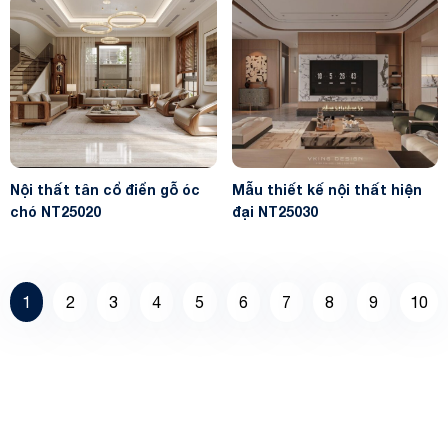
Nội thất tân cổ điển gỗ óc
Mẫu thiết kế nội thất hiện
chó NT25020
đại NT25030
1
2
3
4
5
6
7
8
9
10