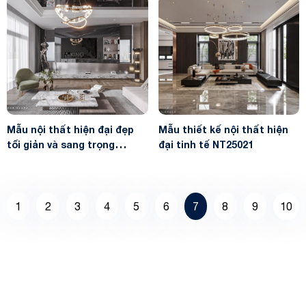
Mẫu nội thất hiện đại đẹp
Mẫu thiết kế nội thất hiện
tối giản và sang trọng
đại tinh tế NT25021
NT23050
1
2
3
4
5
6
7
8
9
10