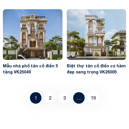
VK24091
Mẫu nhà phố tân cổ điển 5
Biệt thự tân cổ điển có hầm
tầng VK25049
đẹp sang trọng VK26005
1
2
3
…
19