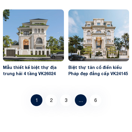
mansard VK26036
Mẫu thiết kế biệt thự địa
Biệt thự tân cổ điển kiểu
trung hải 4 tầng VK26024
Pháp đẹp đẳng cấp VK24145
1
2
3
…
6