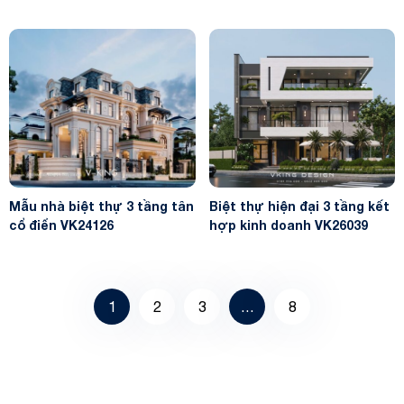
Mẫu nhà biệt thự 3 tầng tân
Biệt thự hiện đại 3 tầng kết
cổ điển VK24126
hợp kinh doanh VK26039
1
2
3
…
8