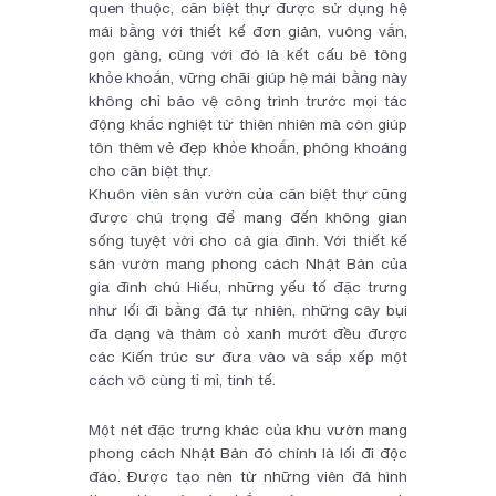
quen thuộc, căn biệt thự được sử dụng hệ
mái bằng với thiết kế đơn giản, vuông vắn,
gọn gàng, cùng với đó là kết cấu bê tông
khỏe khoắn, vững chãi giúp hệ mái bằng này
không chỉ bảo vệ công trình trước mọi tác
động khắc nghiệt từ thiên nhiên mà còn giúp
tôn thêm vẻ đẹp khỏe khoắn, phóng khoáng
cho căn biệt thự.
Khuôn viên sân vườn của căn biệt thự cũng
được chú trọng để mang đến không gian
sống tuyệt vời cho cả gia đình. Với thiết kế
sân vườn mang phong cách Nhật Bản của
gia đình chú Hiếu, những yếu tố đặc trưng
như lối đi bằng đá tự nhiên, những cây bụi
đa dạng và thảm cỏ xanh mướt đều được
các Kiến trúc sư đưa vào và sắp xếp một
cách vô cùng tỉ mỉ, tinh tế.
Một nét đặc trưng khác của khu vườn mang
phong cách Nhật Bản đó chính là lối đi độc
đáo. Được tạo nên từ những viên đá hình