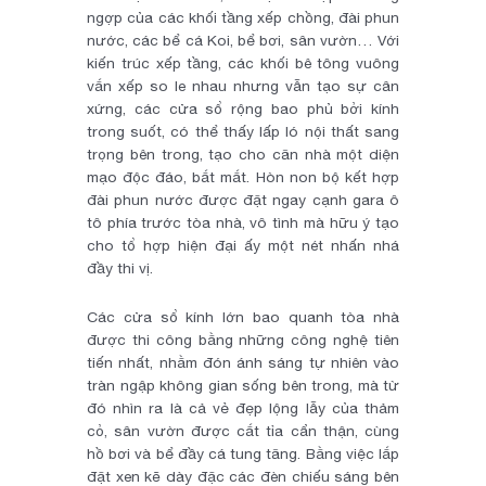
ngợp của các khối tầng xếp chồng, đài phun
nước, các bể cá Koi, bể bơi, sân vườn… Với
kiến trúc xếp tầng, các khối bê tông vuông
vắn xếp so le nhau nhưng vẫn tạo sự cân
xứng, các cửa sổ rộng bao phủ bởi kính
trong suốt, có thể thấy lấp ló nội thất sang
trọng bên trong, tạo cho căn nhà một diện
mạo độc đáo, bắt mắt. Hòn non bộ kết hợp
đài phun nước được đặt ngay cạnh gara ô
tô phía trước tòa nhà, vô tình mà hữu ý tạo
cho tổ hợp hiện đại ấy một nét nhấn nhá
đầy thi vị.
Các cửa sổ kính lớn bao quanh tòa nhà
được thi công bằng những công nghệ tiên
tiến nhất, nhằm đón ánh sáng tự nhiên vào
tràn ngập không gian sống bên trong, mà từ
đó nhìn ra là cả vẻ đẹp lộng lẫy của thảm
cỏ, sân vườn được cắt tỉa cẩn thận, cùng
hồ bơi và bể đầy cá tung tăng. Bằng việc lắp
đặt xen kẽ dày đặc các đèn chiếu sáng bên