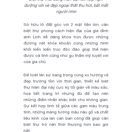
dưỡng với vẻ đẹp ngoại thất thu hút, bắt mắt
người nhìn
Sở hữu lô đất góc với 2 mặt tiền lớn, căn
biệt thự phong cách hiện đại của gia đình
anh Linh dễ dàng khoe trọn được những
đường nét khỏe khoắn cùng những hình
khối kiến kiến trúc độc đáo giúp thể hiện
được cá tính cũng như gu thẩm mỹ tuyệt vời
của gia chủ.
Để toát lên sự sang trọng cùng xu hướng vẻ
đẹp trường tồn với thời gian, thiết kế biệt
thự hiện đại này cực kỳ tối giản về màu sắc,
họa tiết trang trí nhưng đủ để tạo nên
những điểm nhấn khác biệt cho không gian.
Sự kết hợp tinh tế giữa các gam màu trung
tính, những mảng tường màu nâu gỗ và chất
liệu kính của lan can ban công đã giúp căn
biệt thự trở nên thời thượng hơn bao giờ
hết.