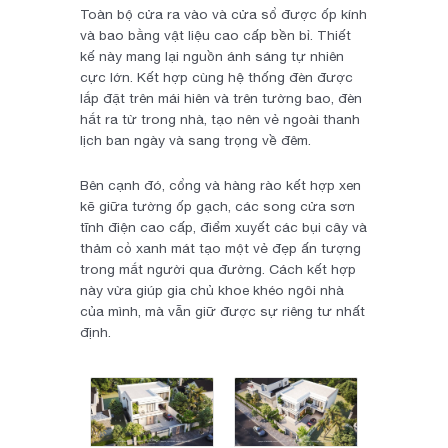
Toàn bộ cửa ra vào và cửa sổ được ốp kính
và bao bằng vật liệu cao cấp bền bỉ. Thiết
kế này mang lại nguồn ánh sáng tự nhiên
cực lớn. Kết hợp cùng hệ thống đèn được
lắp đặt trên mái hiên và trên tường bao, đèn
hắt ra từ trong nhà, tạo nên vẻ ngoài thanh
lịch ban ngày và sang trọng về đêm.
Bên cạnh đó, cổng và hàng rào kết hợp xen
kẽ giữa tường ốp gạch, các song cửa sơn
tĩnh điện cao cấp, điểm xuyết các bụi cây và
thảm cỏ xanh mát tạo một vẻ đẹp ấn tượng
trong mắt người qua đường. Cách kết hợp
này vừa giúp gia chủ khoe khéo ngôi nhà
của mình, mà vẫn giữ được sự riêng tư nhất
định.