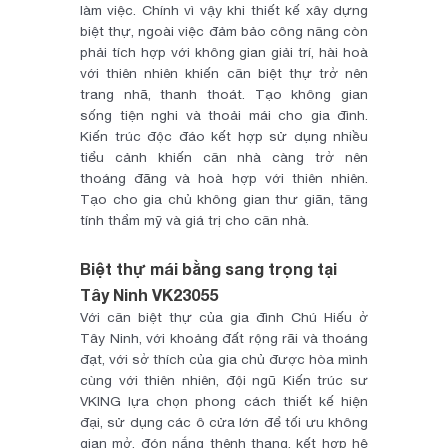
làm việc. Chính vì vậy khi thiết kế xây dựng
biệt thự, ngoài việc đảm bảo công năng còn
phải tích hợp với không gian giải trí, hài hoà
với thiên nhiên khiến căn biệt thự trở nên
trang nhã, thanh thoát. Tạo không gian
sống tiện nghi và thoải mái cho gia đình.
Kiến trúc độc đáo kết hợp sử dụng nhiều
tiểu cảnh khiến căn nhà càng trở nên
thoáng đãng và hoà hợp với thiên nhiên.
Tạo cho gia chủ không gian thư giãn, tăng
tính thẩm mỹ và giá trị cho căn nhà.
Biệt thự mái bằng sang trọng tại
Tây Ninh VK23055
Với căn biệt thự của gia đình Chú Hiếu ở
Tây Ninh, với khoảng đất rộng rãi và thoáng
đạt, với sở thích của gia chủ được hòa mình
cùng với thiên nhiên, đội ngũ Kiến trúc sư
VKING lựa chọn phong cách thiết kế hiện
đại, sử dụng các ô cửa lớn để tối ưu không
gian mở, đón nắng thênh thang, kết hợp hệ