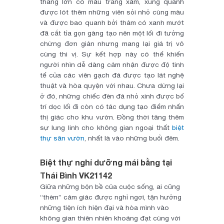
thang lớn có màu trắng xám, xung quanh
được lót thêm những viên sỏi nhỏ cùng màu
và được bao quanh bởi thảm có xanh mướt
đã cắt tỉa gọn gàng tạo nên một lối đi tưởng
chừng đơn giản nhưng mang lại giá trị vô
cùng thi vị. Sự kết hợp này có thể khiến
người nhìn dễ dàng cảm nhận được độ tinh
tế của các viên gạch đá được tạo lát nghệ
thuật và hòa quyện với nhau. Chưa dừng lại
ở đó, những chiếc đèn đá nhỏ xinh được bố
trí dọc lối đi còn có tác dụng tạo điểm nhấn
thị giác cho khu vườn. Đồng thời tăng thêm
sự lung linh cho không gian ngoại thất
biệt
thự sân vườn
, nhất là vào những buổi đêm.
Biệt thự nghỉ dưỡng mái bằng tại
Thái Bình VK21142
Giữa những bộn bề của cuộc sống, ai cũng
“thèm” cảm giác được nghỉ ngơi, tận hưởng
những tiện ích hiện đại và hòa mình vào
không gian thiên nhiên khoáng đạt cùng với