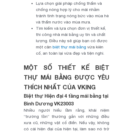
Lựa chọn giải pháp chống thấm và
chống nóng hợp lý cho mái nhằm
tránh tình trạng nóng bức vào mùa hè
và thấm nước vào mùa mưa.
Tìm kiếm và lựa chọn đơn vị thiết kế,
thi công nhà mái bằng uy tín và chất
lượng. Điều này sẽ giúp bạn có được
một căn
biệt thự mái bằng
vừa kiên
cố, an toàn lại vừa đẹp và tiện nghi.
MỘT SỐ THIẾT KẾ BIỆT
THỰ MÁI BẰNG ĐƯỢC YÊU
THÍCH NHẤT CỦA VKING
Biệt thự Hiện đại 4 tầng mái bằng tại
Bình Dương VK23003
Nhiều người hiểu lầm rằng, khái niệm
“trường tồn” thường gắn với những điều
xưa cũ, những vật cổ điển. Nếu vậy, không
có cái hiện đại của hiện tại, làm sao nó trở