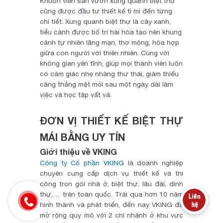
Khuôn viên sân vườn xung quanh biệt thự
cũng được đầu tư thiết kế tỉ mỉ đến từng
chi tiết. Xung quanh biệt thự là cây xanh,
tiểu cảnh được bố trí hài hòa tạo nên khung
cảnh tự nhiên lãng mạn, thơ mộng, hòa hợp
giữa con người với thiên nhiên. Cùng với
không gian yên tĩnh, giúp mọi thành viên luôn
có cảm giác nhẹ nhàng thư thái, giảm thiểu
căng thẳng mệt mỏi sau một ngày dài làm
việc và học tập vất vả.
ĐƠN VỊ THIẾT KẾ BIỆT THỰ
MÁI BẰNG UY TÍN
Giới thiệu về VKING
Công ty Cổ phần VKING
là doanh nghiệp
chuyên cung cấp dịch vụ thiết kế và thi
công trọn gói nhà ở, biệt thự, lâu đài, dinh
thự,… trên toàn quốc. Trải qua hơn 10 năm
hình thành và phát triển, đến nay VKING đã
mở rộng quy mô với 2 chi nhánh ở khu vực