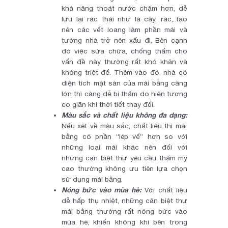
khả năng thoát nước chậm hơn, dễ
lưu lại rác thải như lá cây, rác,..tạo
nên các vết loang làm phần mái và
tường nhà trở nên xấu đi. Bên cạnh
đó việc sửa chữa, chống thấm cho
vấn đề này thường rất khó khăn và
không triệt để. Thêm vào đó, nhà có
diện tích mặt sàn của mái bằng càng
lớn thì càng dễ bị thấm do hiện tượng
co giãn khi thời tiết thay đổi.
Màu sắc và chất liệu không đa dạng:
Nếu xét về màu sắc, chất liệu thì mái
bằng có phần “lép vế” hơn so với
những loại mái khác nên đối với
những căn biệt thự yêu cầu thẩm mỹ
cao thường không ưu tiên lựa chọn
sử dụng mái bằng.
Nóng bức vào mùa hè:
Với chất liệu
dễ hấp thụ nhiệt, những căn biệt thự
mái bằng thường rất nóng bức vào
mùa hè, khiến không khí bên trong