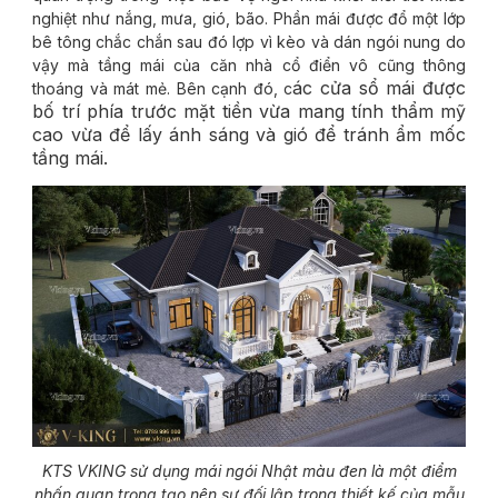
nghiệt như nắng, mưa, gió, bão. Phần mái được đổ một lớp
bê tông chắc chắn sau đó lợp vì kèo và dán ngói nung do
vậy mà tầng mái của căn nhà cổ điển vô cũng thông
ác cửa sổ mái được
thoáng và mát mẻ. Bên cạnh đó, c
bố trí phía trước mặt tiền vừa mang tính thẩm mỹ
cao vừa để lấy ánh sáng và gió để tránh ẩm mốc
tầng mái.
KTS VKING sử dụng mái ngói Nhật màu đen là một điểm
nhấn quan trọng tạo nên sự đối lập trong thiết kế của mẫu