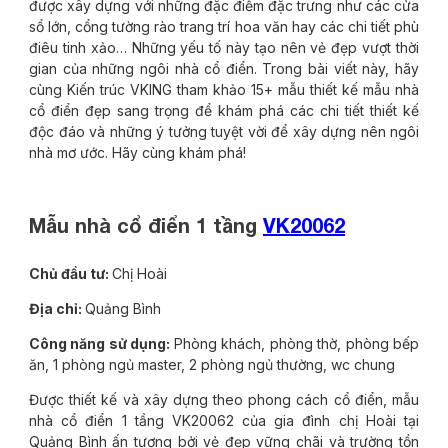
được xây dựng với những đặc điểm đặc trưng như các cửa
sổ lớn, cổng tường rào trang trí hoa văn hay các chi tiết phù
điêu tinh xảo… Những yếu tố này tạo nên vẻ đẹp vượt thời
gian của những ngôi nhà cổ điển. Trong bài viết này, hãy
cùng Kiến trúc VKING tham khảo 15+ mẫu thiết kế mẫu nhà
cổ điển đẹp sang trọng để khám phá các chi tiết thiết kế
độc đáo và những ý tưởng tuyệt vời để xây dựng nên ngôi
nhà mơ ước. Hãy cùng khám phá!
Mẫu nhà cổ điển 1 tầng
VK20062
Chủ đầu tư:
Chị Hoài
Địa chỉ:
Quảng Bình
Công năng sử dụng:
Phòng khách, phòng thờ, phòng bếp
ăn, 1 phòng ngủ master, 2 phòng ngủ thường, wc chung
Được thiết kế và xây dựng theo phong cách cổ điển, mẫu
nhà cổ điển 1 tầng VK20062 của gia đình chị Hoài tại
Quảng Bình ấn tượng bởi vẻ đẹp vững chãi và trường tồn