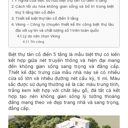
Ý nghĩa của việc sở hữu biệt thự tân cổ điển 5 tầng
Cách tối ưu hóa không gian sống và bố trí trong biệt
thự 5 tầng tân cổ điển
Thiết kế biệt thự tân cổ điển 5 tầng
Vking – Công ty chuyên thiết kế thi công biệt thự lâu
đài với uy tín và chất lượng số 1 trên toàn quốc
Lý do nên chọn Vking
Thi công
Biệt thự tân cổ điển
5 tầng
là mẫu biệt thự có kiến
kết hợp giữa nét truyền thống và hiện đại mang
đến không gian sống sang trọng và đẳng cấp.
Thiết kế đặc trưng của mẫu nhà này sẽ có nhiều
cửa sổ lớn và nhiều đường nét cầu kỳ, tỉ mỉ. Màu
sắc được sử dụng thường sẽ là các màu trung tính,
trắng kem kết hợp với chất liệu gỗ, đá tất cả kết
hợp tạo nên không gian sống lý tưởng thoáng
đãng mang theo vẻ đẹp trang nhã và sang trọng,
đẳng cấp.