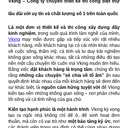
Vking – Công ty chuyên thiết kế thi công biệt thự
lâu đài
với
uy tín và chất lượng số 1 trên toàn quốc
Là một đơn vị thiết kế và thi công xây dựng đầy
kinh nghiệm
, trong suốt quá trình làm nghề của mình,
Vking
may mắn được gặp và tiếp xúc với rất nhiều
khách hàng, mỗi khách hàng lại có cái nhìn khác nhau
về cuộc sống, thẩm mỹ, cá tính và tư duy trải nghiệm
không gian sống khác nhau, tất cả những điều đó tạo
nên một câu chuyện lôi cuốn mà Vking muốn tìm hiểu.
Bằng việc
đặt khách hàng là trọng tâm
, chúng tôi tin
rằng
những câu chuyện “sẻ chia về tổ ấm”
ẩn sau
quyết định khác nhau của mỗi khách hàng sẽ đem đến
sự khác biệt, là
nguồn cảm hứng tuyệt vời
để Vking
kiến tạo nên những không gian sống – nơi phản chiếu
lối sống và cá tính riêng của gia chủ.
Kiến tạo hạnh phúc là một hành trình
. Vking kỳ vọng
tạo ra ngôi nhà không chỉ để ở, để sinh hoạt đơn
thuần, mà còn có vai trò như
một bảo tàng ký ức
, nơi
các thành viên trong gia đình có thể cùng nhau dựng