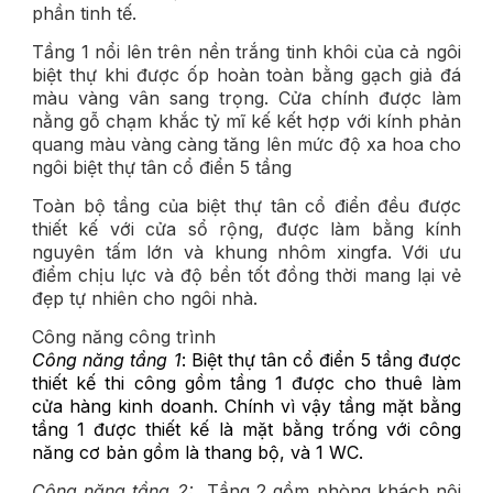
phần tinh tế.
Tầng 1 nổi lên trên nền trắng tinh khôi của cả ngôi
biệt thự khi được ốp hoàn toàn bằng gạch giả đá
màu vàng vân sang trọng. Cửa chính được làm
nằng gỗ chạm khắc tỷ mĩ kế kết hợp với kính phản
quang màu vàng càng tăng lên mức độ xa hoa cho
ngôi biệt thự tân cổ điển 5 tầng
Toàn bộ tầng của biệt thự tân cổ điển đều được
thiết kế với cửa sổ rộng, được làm bằng kính
nguyên tấm lớn và khung nhôm xingfa. Với ưu
điểm chịu lực và độ bền tốt đồng thời mang lại vẻ
đẹp tự nhiên cho ngôi nhà.
Công năng công trình
Công năng tầng 1
: Biệt thự tân cổ điển 5 tầng được
thiết kế thi công gồm tầng 1 được cho thuê làm
cửa hàng kinh doanh. Chính vì vậy tầng mặt bằng
tầng 1 được thiết kế là mặt bằng trống với công
năng cơ bản gồm là thang bộ, và 1 WC.
Công năng tầng 2:
Tầng 2 gồm phòng khách nội