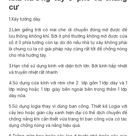
cư
1.Xây tường dày.
2.Làm giếng trời có mái che di chuyển đóng mở được để
lưu thông không khí. Bởi ở phố thường không mở được cửa
sổ ở 3 phía tường còn lại do đó nếu nhà tự xây không phải
là chung cư ta có giải pháp này cũng rất tốt để chống nóng
cho nhà hướng tây.
3.Hạn chế sử dụng kính với diện tích lớn. Bởi kính hấp nhiệt
và truyền nhiệt rất nhanh
4.Sử dụng cửa kính với rèm che 2 lớp gồm 1 lớp dày và 1
lớp mỏng hoặc 1 lớp giày bên ngoài bên trong thêm 1 lớp
dày nữa.
5.Sử dụng logia thay vì dùng ban công. Thiết kế Logia với
cây leo hoặc giàn cây xanh hiện đại có thể dịch chuyển để
chống nắng khi cần thiết vừa trang trí ban công vừa có tác
dụng chống nóng và nắng hiệu quả.
6.Trồng giàn hoa hoặc cây leo ở trước nhà hoặc cây cúc