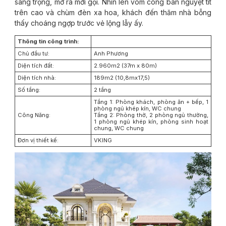
sang trọng, mở ra mời gọi. Nhìn lên vòm cong bán nguyệt tít
trên cao và chùm đèn xa hoa, khách đến thăm nhà bỗng
thấy choáng ngợp trước vẻ lộng lẫy ấy.
Thông tin công trình:
Chủ đầu tư:
Anh Phương
Diện tích đất:
2.960m2 (37m x 80m)
Diện tích nhà:
189m2 (10,8mx17,5)
Số tầng:
2 tầng
Tầng 1: Phòng khách, phòng ăn + bếp, 1
phòng ngủ khép kín, WC chung
Công Năng:
Tầng 2: Phòng thờ, 2 phòng ngủ thường,
1 phòng ngủ khép kín, phòng sinh hoạt
chung, WC chung
Đơn vị thiết kế:
VKING