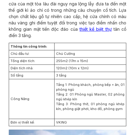
cửa của một tòa lâu đài nguy nga lộng lẫy đưa ta đến một
thế giới kì ảo chỉ có trong những câu chuyện cổ tích. Lựa
chọn chất liệu gỗ tự nhiên cao cấp, hệ cửa chính có màu
nâu vàng ghi điểm tuyệt đối trong việc tạo điểm nhấn cho
không gian mặt tiền độc đáo của
thiết kế biệt thự
tân cổ
điển 3 tầng.
Thông tin công trình:
Chủ đầu tư:
Chú Cường
Tổng diện tích:
255m2 (17m x 15m)
Diện tích nhà:
120m2 (10m x 12m)
Số tầng:
3 tầng
Tầng 1: Phòng khách, phòng bếp + ăn, 01
phòng ngủ
Tầng 2: 01 Phòng ngủ Master, 02 phòng
Công Năng:
ngủ khép kín
Tầng 3: Phòng thờ, 01 phòng ngủ khép
kín, phòng giặt phơi, kho đồ, phòng gym
Đơn vị thiết kế:
VKING