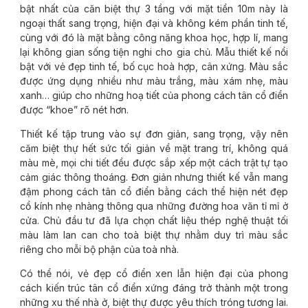
bật nhất của căn biệt thự 3 tầng với mặt tiền 10m này là
ngoại thất sang trọng, hiện đại và không kém phần tinh tế,
cùng với đó là mặt bằng công năng khoa học, hợp lí, mang
lại không gian sống tiện nghi cho gia chủ. Mẫu thiết kế nổi
bật với vẻ đẹp tinh tế, bố cục hoà hợp, cân xứng. Màu sắc
được ứng dụng nhiều như màu trắng, màu xám nhẹ, màu
xanh… giúp cho những hoạ tiết của phong cách tân cổ điển
được “khoe” rõ nét hơn.
Thiết kế tập trung vào sự đơn giản, sang trọng, vậy nên
căm biệt thự hết sức tối giản về mặt trang trí, không quá
màu mè, mọi chi tiết đều được sắp xếp một cách trật tự tạo
cảm giác thông thoáng. Đơn giản nhưng thiết kế vẫn mang
đậm phong cách tân cổ điển bằng cách thể hiện nét đẹp
cổ kính nhẹ nhàng thông qua những đường hoa văn tỉ mỉ ở
cửa. Chủ đầu tư đã lựa chọn chất liệu thép nghệ thuật tối
màu làm lan can cho toà biệt thự nhằm duy trì màu sắc
riêng cho mỗi bộ phận của toà nhà.
Có thể nói, vẻ đẹp cổ điển xen lẫn hiện đại của phong
cách kiến trúc tân cổ điển xứng đáng trở thành một trong
những xu thế nhà ở, biệt thự được yêu thích tróng tương lai.