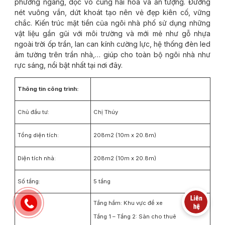
phương ngang, dọc vô cùng hài hòa và ấn tượng. Đường
nét vuông vắn, dứt khoát tạo nên vẻ đẹp kiên cố, vững
chắc. Kiến trúc mặt tiền của ngôi nhà phố sử dụng những
vật liệu gần gũi với môi trường và mới mẻ như gỗ nhựa
ngoài trời ốp trần, lan can kính cường lực, hệ thống đèn led
âm tường trên trần nhà,… giúp cho toàn bộ ngôi nhà như
rực sáng, nổi bật nhất tại nơi đây.
Thông tin công trình:
Chủ đầu tư:
Chị Thúy
Tổng diện tích:
208m2 (10m x 20.8m)
Diện tích nhà:
208m2 (10m x 20.8m)
Số tầng:
5 tầng
Tầng hầm: Khu vực để xe
Tầng 1 – Tầng 2: Sàn cho thuê