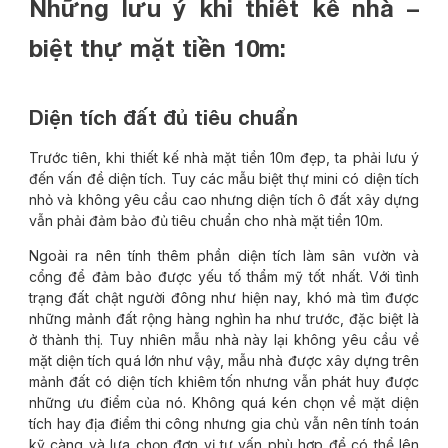
Những lưu ý khi thiết kế nhà –
biệt thự mặt tiền 10m:
Diện tích đất đủ tiêu chuẩn
Trước tiên, khi thiết kế nhà mặt tiền 10m đẹp, ta phải lưu ý
đến vấn đề diện tích. Tuy các mẫu biệt thự mini có diện tích
nhỏ và không yêu cầu cao nhưng diện tích ô đất xây dựng
vẫn phải đảm bảo đủ tiêu chuẩn cho nhà mặt tiền 10m.
Ngoài ra nên tính thêm phần diện tích làm sân vườn và
cổng để đảm bảo được yếu tố thẩm mỹ tốt nhất. Với tình
trạng đất chật người đông như hiện nay, khó mà tìm được
những mảnh đất rộng hàng nghìn ha như trước, đặc biệt là
ở thành thị. Tuy nhiên mẫu nhà này lại không yêu cầu về
mặt diện tích quá lớn như vậy, mẫu nhà được xây dựng trên
mảnh đất có diện tích khiêm tốn nhưng vẫn phát huy được
những ưu điểm của nó. Không quá kén chọn về mặt diện
tích hay địa điểm thi công nhưng gia chủ vẫn nên tính toán
kỹ càng và lựa chọn đơn vị tư vấn phù hợp để có thể lên