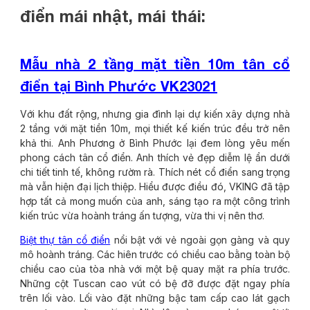
điển mái nhật, mái thái:
Mẫu nhà 2 tầng mặt tiền 10m tân cổ
điển tại Bình Phước VK23021
Với khu đất rộng, nhưng gia đình lại dự kiến xây dựng nhà
2 tầng với mặt tiền 10m, mọi thiết kế kiến trúc đều trở nên
khả thi. Anh Phương ở Bình Phước lại đem lòng yêu mến
phong cách tân cổ điển. Anh thích vẻ đẹp diễm lệ ẩn dưới
chi tiết tinh tế, không rườm rà. Thích nét cổ điển sang trọng
mà vẫn hiện đại lịch thiệp. Hiểu được điều đó, VKING đã tập
hợp tất cả mong muốn của anh, sáng tạo ra một công trình
kiến trúc vừa hoành tráng ấn tượng, vừa thi vị nên thơ.
Biệt thự tân cổ điển
nổi bật với vẻ ngoài gọn gàng và quy
mô hoành tráng. Các hiên trước có chiều cao bằng toàn bộ
chiều cao của tòa nhà với một bệ quay mặt ra phía trước.
Những cột Tuscan cao vút có bệ đỡ được đặt ngay phía
trên lối vào. Lối vào đặt những bậc tam cấp cao lát gạch