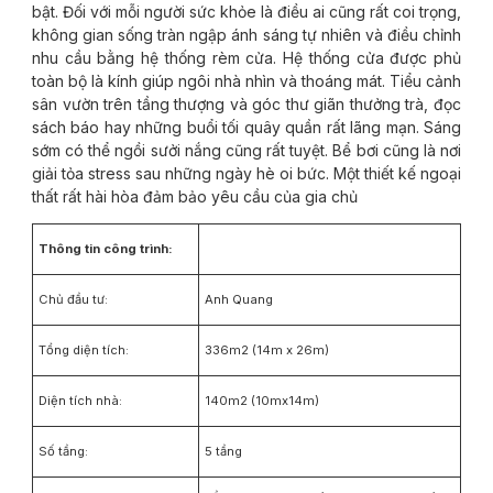
bật. Đối với mỗi người sức khỏe là điều ai cũng rất coi trọng,
không gian sống tràn ngập ánh sáng tự nhiên và điều chỉnh
nhu cầu bằng hệ thống rèm cửa. Hệ thống cửa được phủ
toàn bộ là kính giúp ngôi nhà nhìn và thoáng mát. Tiểu cảnh
sân vườn trên tầng thượng và góc thư giãn thưởng trà, đọc
sách báo hay những buổi tối quây quần rất lãng mạn. Sáng
sớm có thể ngồi sưởi nắng cũng rất tuyệt. Bể bơi cũng là nơi
giải tỏa stress sau những ngày hè oi bức. Một thiết kế ngoại
thất rất hài hòa đảm bảo yêu cầu của gia chủ
Thông tin công trình:
Chủ đầu tư:
Anh Quang
Tổng diện tích:
336m2 (14m x 26m)
Diện tích nhà:
140m2 (10mx14m)
Số tầng:
5 tầng