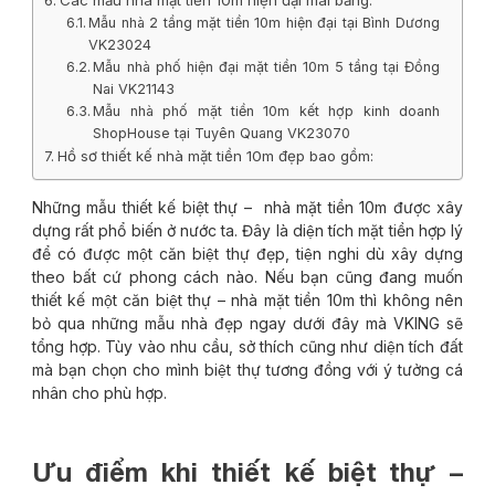
Các mẫu nhà mặt tiền 10m hiện đại mái bằng:
Mẫu nhà 2 tầng mặt tiền 10m hiện đại tại Bình Dương
VK23024
Mẫu nhà phố hiện đại mặt tiền 10m 5 tầng tại Đồng
Nai VK21143
Mẫu nhà phố mặt tiền 10m kết hợp kinh doanh
ShopHouse tại Tuyên Quang VK23070
Hồ sơ thiết kế nhà mặt tiền 10m đẹp bao gồm:
Những mẫu thiết kế biệt thự – nhà mặt tiền 10m được xây
dựng rất phổ biến ở nước ta. Đây là diện tích mặt tiền hợp lý
để có được một căn biệt thự đẹp, tiện nghi dù xây dựng
theo bất cứ phong cách nào. Nếu bạn cũng đang muốn
thiết kế một căn biệt thự – nhà mặt tiền 10m thì không nên
bỏ qua những mẫu nhà đẹp ngay dưới đây mà VKING sẽ
tổng hợp. Tùy vào nhu cầu, sở thích cũng như diện tích đất
mà bạn chọn cho mình biệt thự tương đồng với ý tưởng cá
nhân cho phù hợp.
Ưu điểm khi thiết kế biệt thự –