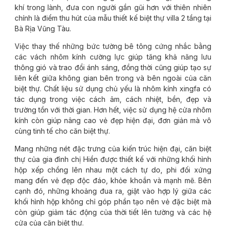
khí trong lành, đưa con người gần gũi hơn với thiên nhiên
chính là điểm thu hút của mẫu thiết kế biệt thự villa 2 tầng tại
Bà Rịa Vũng Tàu.
Việc thay thế những bức tường bê tông cứng nhắc bằng
các vách nhôm kính cường lực giúp tăng khả năng lưu
thông gió và trao đổi ánh sáng, đồng thời cũng giúp tạo sự
liên kết giữa không gian bên trong và bên ngoài của căn
biệt thự. Chất liệu sử dụng chủ yếu là nhôm kính xingfa có
tác dụng trong việc cách âm, cách nhiệt, bền, đẹp và
trường tồn với thời gian. Hơn hết, việc sử dụng hệ cửa nhôm
kính còn giúp nâng cao vẻ đẹp hiện đại, đơn giản mà vô
cùng tinh tế cho căn biệt thự.
Mang những nét đặc trưng của kiến trúc hiện đại, căn biệt
thự của gia đình chị Hiền được thiết kế với những khối hình
hộp xếp chồng lên nhau một cách tự do, phi đối xứng
mang đến vẻ đẹp độc đáo, khỏe khoắn và mạnh mẽ. Bên
cạnh đó, những khoảng đua ra, giật vào hợp lý giữa các
khối hình hộp không chỉ góp phần tạo nên vẻ đặc biệt mà
còn giúp giảm tác động của thời tiết lên tường và các hệ
cửa của căn biệt thự.