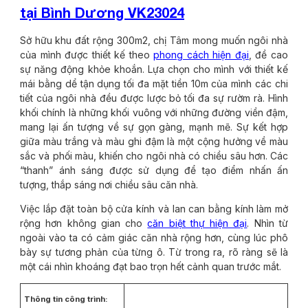
tại Bình Dương VK23024
Sở hữu khu đất rộng 300m2, chị Tâm mong muốn ngôi nhà
của mình được thiết kế theo
phong cách hiện đại
, đề cao
sự năng động khỏe khoắn. Lựa chọn cho mình với thiết kế
mái bằng dể tận dụng tối đa mặt tiền 10m của mình các chi
tiết của ngôi nhà đều được lược bỏ tối đa sự rườm rà. Hình
khối chính là những khối vuông với những đường viền đậm,
mang lại ấn tượng về sự gọn gàng, mạnh mẽ. Sự kết hợp
giữa màu trắng và màu ghi đậm là một cộng hưởng về màu
sắc và phối màu, khiến cho ngôi nhà có chiều sâu hơn. Các
“thanh” ánh sáng được sử dụng để tạo điểm nhấn ấn
tượng, thắp sáng nơi chiều sâu căn nhà.
Việc lắp đặt toàn bộ cửa kính và lan can bằng kính làm mở
rộng hơn không gian cho
căn biệt thự hiện đại
. Nhìn từ
ngoài vào ta có cảm giác căn nhà rộng hơn, cùng lúc phô
bày sự tương phản của từng ô. Từ trong ra, rõ ràng sẽ là
một cái nhìn khoáng đạt bao trọn hết cảnh quan trước mắt.
Thông tin công trình: