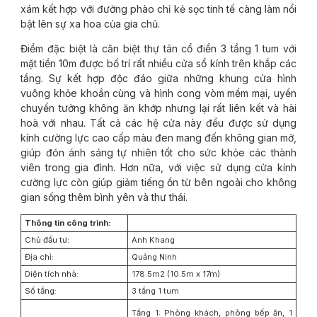
xám kết hợp với đường phào chỉ kẻ sọc tinh tế càng làm nổi
bật lên sự xa hoa của gia chủ.
Điểm đặc biệt là căn biệt thự tân cổ điển 3 tầng 1 tum với
mặt tiền 10m được bố trí rất nhiều cửa sổ kính trên khắp các
tầng. Sự kết hợp độc đáo giữa những khung cửa hình
vuông khỏe khoắn cùng và hình cong vòm mềm mại, uyển
chuyển tưởng không ăn khớp nhưng lại rất liên kết và hài
hoà với nhau. Tất cả các hệ cửa này đều được sử dụng
kính cường lực cao cấp màu đen mang đến không gian mở,
giúp đón ánh sáng tự nhiên tốt cho sức khỏe các thành
viên trong gia đình. Hơn nữa, với việc sử dụng cửa kính
cường lực còn giúp giảm tiếng ồn từ bên ngoài cho không
gian sống thêm bình yên và thư thái.
Thông tin công trình:
Chủ đầu tư:
Anh Khang
Địa chỉ:
Quảng Ninh
Diện tích nhà:
178.5m2 (10.5m x 17m)
Số tầng:
3 tầng 1 tum
Tầng 1: Phòng khách, phòng bếp ăn, 1