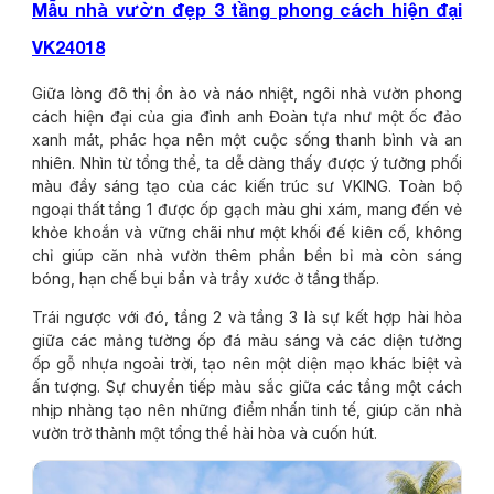
Mẫu nhà vườn đẹp 3 tầng phong cách hiện đại
VK24018
Giữa lòng đô thị ồn ào và náo nhiệt, ngôi nhà vườn phong
cách hiện đại của gia đình anh Đoàn tựa như một ốc đảo
xanh mát, phác họa nên một cuộc sống thanh bình và an
nhiên. Nhìn từ tổng thể, ta dễ dàng thấy được ý tưởng phối
màu đầy sáng tạo của các kiến trúc sư VKING. Toàn bộ
ngoại thất tầng 1 được ốp gạch màu ghi xám, mang đến vẻ
khỏe khoắn và vững chãi như một khối đế kiên cố, không
chỉ giúp căn nhà vườn thêm phần bền bỉ mà còn sáng
bóng, hạn chế bụi bẩn và trầy xước ở tầng thấp.
Trái ngược với đó, tầng 2 và tầng 3 là sự kết hợp hài hòa
giữa các mảng tường ốp đá màu sáng và các diện tường
ốp gỗ nhựa ngoài trời, tạo nên một diện mạo khác biệt và
ấn tượng. Sự chuyển tiếp màu sắc giữa các tầng một cách
nhịp nhàng tạo nên những điểm nhấn tinh tế, giúp căn nhà
vườn trở thành một tổng thể hài hòa và cuốn hút.