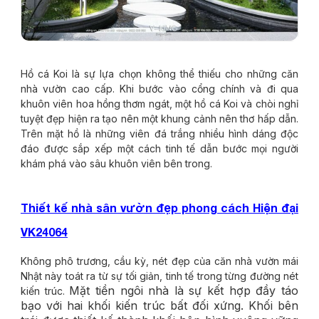
Hồ cá Koi là sự lựa chọn không thể thiếu cho những căn
nhà vườn cao cấp. Khi bước vào cổng chính và đi qua
khuôn viên hoa hồng thơm ngát, một hồ cá Koi và chòi nghỉ
tuyệt đẹp hiện ra tạo nên một khung cảnh nên thơ hấp dẫn.
Trên mặt hồ là những viên đá trắng nhiều hình dáng độc
đáo được sắp xếp một cách tinh tế dẫn bước mọi người
khám phá vào sâu khuôn viên bên trong.
Thiết kế nhà sân vườn đẹp phong cách Hiện đại
VK24064
Không phô trương, cầu kỳ, nét đẹp của căn nhà vườn mái
Nhật này toát ra từ sự tối giản, tinh tế trong từng đường nét
Mặt tiền ngôi nhà là sự kết hợp đầy táo
kiến trúc.
bạo với hai khối kiến trúc bất đối xứng. Khối bên