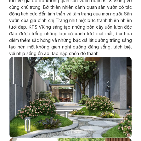
tuổi về già do đó không gian sân vườn được KTS Vking vô
cùng chú trọng. Bởi thiên nhiên cảnh quan sân vườn có tác
động tích cực đến tinh thần và tâm trạng của mọi người. Sân
vườn của gia đình chị Trang như một bức tranh thiên nhiên
tươi đẹp. KTS VKing sáng tạo những bồn cây uốn lượn độc
đáo được trồng những bụi cỏ xanh tươi mát mắt, bụi hoa
điểm thêm sắc hồng và những bậc đá lát đường trắng sáng
tạo nên một không gian nghỉ dưỡng đáng sống, tách biệt
với nhịp sống ồn ào, tấp nập chốn đô thành.