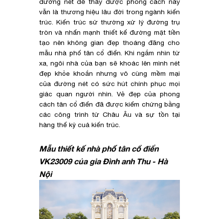
đường nét để thấy được phong cách này
vẫn là thương hiệu lâu đời trong ngành kiến
trúc. Kiến trúc sử thường xử lý đường trụ
tròn và nhấn mạnh thiết kế đường mặt tiền
tạo nên không gian đẹp thoáng đãng cho
mẫu nhà phố tân cổ điển. Khi ngắm nhìn từ
xa, ngôi nhà của bạn sẽ khoác lên mình nét
đẹp khỏe khoắn nhưng vô cùng mềm mại
của đường nét có sức hút chính phục mọi
giác quan người nhìn. Vẻ đẹp của phong
cách tân cổ điển đã được kiểm chứng bằng
các công trình từ Châu Âu và sự tồn tại
hàng thế kỷ cuả kiến trúc.
Mẫu thiết kế nhà phố tân cổ điển
VK23009 của gia Đình anh Thu - Hà
Nội