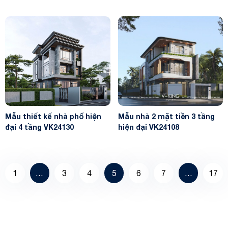
Mẫu thiết kế nhà phố hiện
Mẫu nhà 2 mặt tiền 3 tầng
đại 4 tầng VK24130
hiện đại VK24108
1
…
3
4
5
6
7
…
17