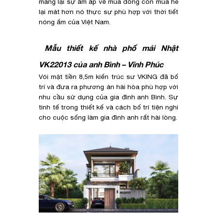
mang lại sự ấm áp về mùa đông còn mùa hè
lại mát hơn nó thực sự phù hợp với thời tiết
nóng ẩm của Việt Nam.
Mẫu thiết kế nhà phố mái Nhật
VK22013 của anh Bình – Vĩnh Phúc
Vói mặt tiền 8,5m kiến trúc sư VKING đã bố
trí và đưa ra phương án hài hòa phù hợp với
nhu cầu sử dụng của gia đình anh Bình. Sự
tinh tế trong thiết kế và cách bố trí tiện nghi
cho cuộc sống làm gia đình anh rất hài lòng.