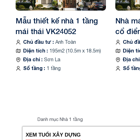
Mẫu thiết kế nhà 1 tầng
Nhà mái
mái thái VK24052
cổ điể
Chủ đầu tư
Chủ đ
Anh Toàn
Diện tích
Diện t
195m2 (10.5m x 18.5m)
Địa chỉ
Địa ch
Sơn La
Số tầng
Số tầ
1 tầng
Danh mục Nhà 1 tầng
XEM TUỔI XÂY DỰNG