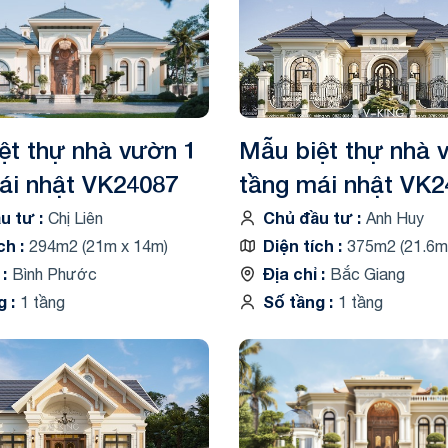
ng
ng
ệt thự nhà vườn 1
Mẫu biệt thự nhà 
ái nhật VK24087
tầng mái nhật VK2
ầu tư
Chủ đầu tư
Chị Liên
Anh Huy
ích
Diện tích
294m2 (21m x 14m)
375m2 (21.6m
ỉ
Địa chỉ
Bình Phước
Bắc Giang
ng
Số tầng
1 tầng
1 tầng