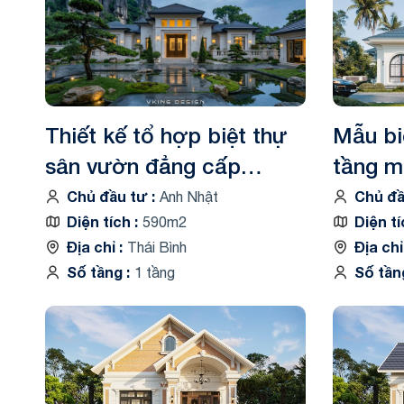
Biệt thự 3 tầ
Biệt thự 4 tầ
Thiết kế tổ hợp biệt thự
Mẫu bi
sân vườn đẳng cấp
tầng m
VK26032
Chủ đầu tư
Chủ đ
Anh Nhật
Diện tích
Diện t
590m2
Địa chỉ
Địa ch
Thái Bình
Số tầng
Số tầ
1 tầng