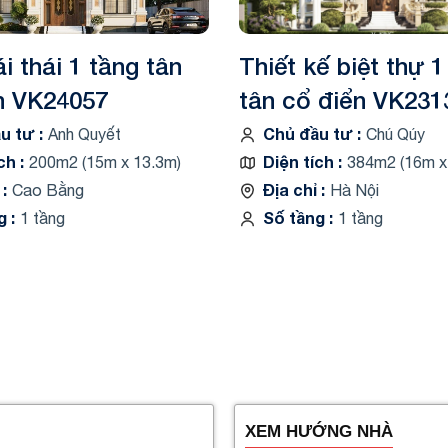
 thái 1 tầng tân
Thiết kế biệt thự 1
n VK24057
tân cổ điển VK231
ầu tư
Chủ đầu tư
Anh Quyết
Chú Qúy
ích
Diện tích
200m2 (15m x 13.3m)
384m2 (16m x
ỉ
Địa chỉ
Cao Bằng
Hà Nội
ng
Số tầng
1 tầng
1 tầng
XEM HƯỚNG NHÀ