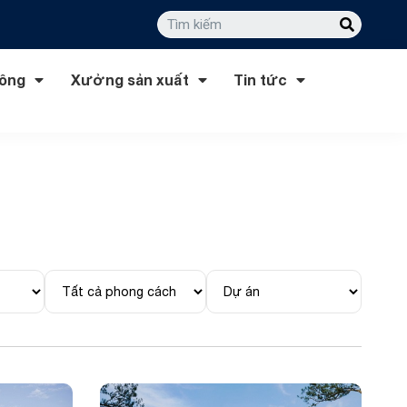
công
Xưởng sản xuất
Tin tức