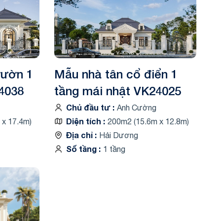
vườn 1
Mẫu nhà tân cổ điển 1
4038
tầng mái nhật VK24025
Chủ đầu tư
Anh Cường
Diện tích
 x 17.4m)
200m2 (15.6m x 12.8m)
Địa chỉ
Hải Dương
Số tầng
1 tầng