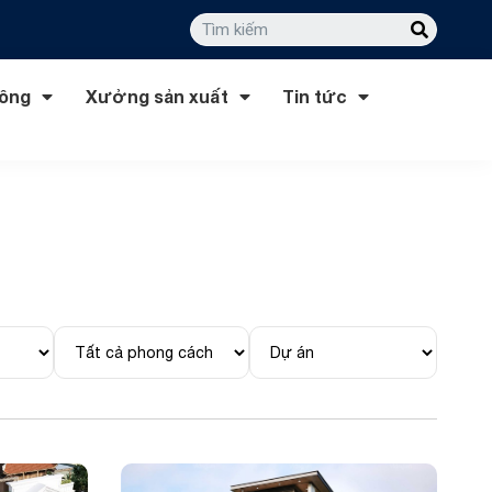
công
Xưởng sản xuất
Tin tức