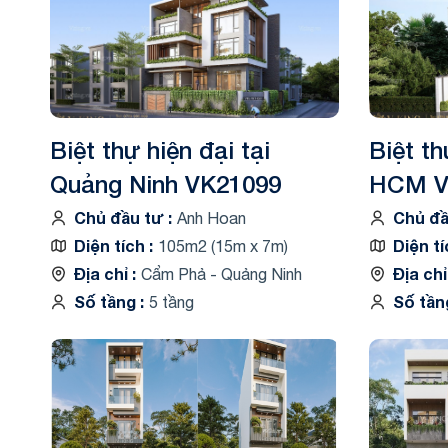
Biệt thự 3 tầ
Biệt thự 4 tầ
Biệt thự hiện đại tại
Biệt th
Quảng Ninh VK21099
HCM V
Chủ đầu tư
Chủ đ
Anh Hoan
Diện tích
Diện t
105m2 (15m x 7m)
Địa chỉ
Địa ch
Cẩm Phả - Quảng Ninh
Số tầng
Số tầ
5 tầng