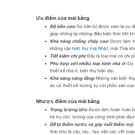
Ưu điểm của mái bằng
Độ bền cao:
Sự bền bỉ được xem là ưu đi
giúp chống lại những điều kiện thời tiết k
Khả năng chống cháy cao:
Được làm từ
những căn
biệt thự mái Nhật
, mái Thái kh
Tiết kiệm chi phí:
Đây là loại mái có chi 
Phù hợp với nhiều loại hình nhà ở:
Do c
thiết kế nhà ở, biệt thự hiện đại.
Khả năng nâng tầng:
Những căn biệt thự
do có thiết kế tương tự với phần sàn của
Nhược điểm của mái bằng
Trọng lượng lớn:
Được làm hoàn toàn bằ
hệ trụ cột, tường của công trình phải đ
Dễ bị thấm nước và gây mất thẩm mỹ:
thải như lá cây, rác,..tạo nên các vết l