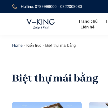
Hotline: 0789996000 - 0822008080
Trang chủ
T
Liên hệ
Home
-
Kiến trúc
-
Biệt thự mái bằng
Nội thất hiện đ
Biệt thự tân 
Nội thất tân cổ
Biệt thự hiện 
Biệt thự mái bằng
Nội thất cổ đi
Biệt thự cổ đ
Biệt thự địa t
Biệt thự 1 tầ
Biệt thự 2 tầ