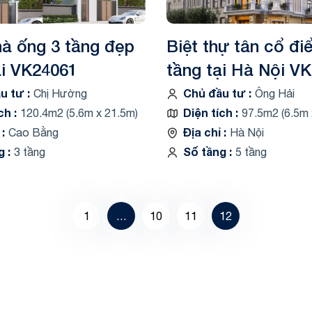
à ống 3 tầng đẹp
Biệt thự tân cổ đi
ại VK24061
tầng tại Hà Nội V
ầu tư
Chủ đầu tư
Chị Hường
Ông Hải
ích
Diện tích
120.4m2 (5.6m x 21.5m)
97.5m2 (6.5m 
ỉ
Địa chỉ
Cao Bằng
Hà Nội
ng
Số tầng
3 tầng
5 tầng
1
…
10
11
12