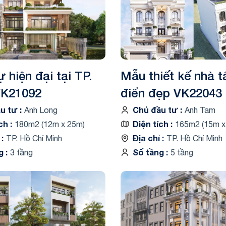
ng
ng
ự hiện đại tại TP.
Mẫu thiết kế nhà t
K21092
điển đẹp VK22043
ầu tư
Chủ đầu tư
Anh Long
Anh Tam
ích
Diện tích
180m2 (12m x 25m)
165m2 (15m x
ỉ
Địa chỉ
TP. Hồ Chí Minh
TP. Hồ Chí Minh
ng
Số tầng
3 tầng
5 tầng