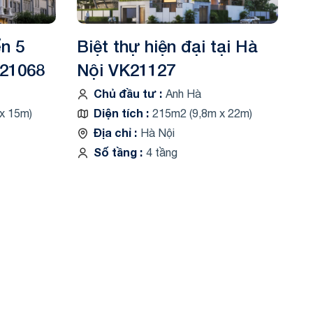
ển 5
Biệt thự hiện đại tại Hà
K21068
Nội VK21127
Chủ đầu tư
Anh Hà
Diện tích
x 15m)
215m2 (9,8m x 22m)
Địa chỉ
Hà Nội
Số tầng
4 tầng