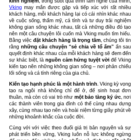
kinh nghiệm
, trong suốt quá trình làm nghề của mình,
Vking
may mắn được gặp và tiếp xúc với rất nhiều
khách hàng, mỗi khách hàng lại có cái nhìn khác nhau
về cuộc sống, thẩm mỹ, cá tính và tư duy trải nghiệm
không gian sống khác nhau, tất cả những điều đó tạo
nên một câu chuyện lôi cuốn mà Vking muốn tìm hiểu.
Bằng việc
đặt khách hàng là trọng tâm
, chúng tôi tin
rằng
những câu chuyện “sẻ chia về tổ ấm”
ẩn sau
quyết định khác nhau của mỗi khách hàng sẽ đem đến
sự khác biệt, là
nguồn cảm hứng tuyệt vời
để Vking
kiến tạo nên những không gian sống – nơi phản chiếu
lối sống và cá tính riêng của gia chủ.
Kiến tạo hạnh phúc là một hành trình
. Vking kỳ vọng
tạo ra ngôi nhà không chỉ để ở, để sinh hoạt đơn
thuần, mà còn có vai trò như
một bảo tàng ký ức
, nơi
các thành viên trong gia đình có thể cùng nhau dựng
xây, cùng nhau tạo nên và hoài niệm từng giây phút về
những khoảnh khắc của cuộc đời.
Cùng với với việc theo đuổi giá trị bản nguyên và sự
phát triển bền vững, Vking luôn nỗ lực không ngừng