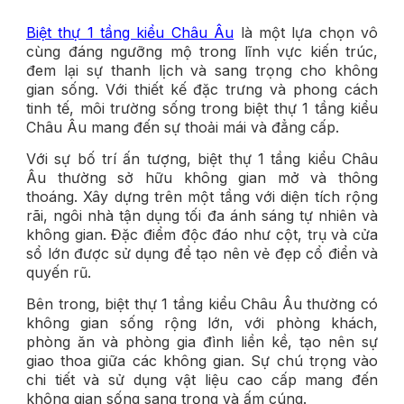
Biệt thự 1 tầng kiểu Châu Âu
là một lựa chọn vô
cùng đáng ngưỡng mộ trong lĩnh vực kiến trúc,
đem lại sự thanh lịch và sang trọng cho không
gian sống. Với thiết kế đặc trưng và phong cách
tinh tế, môi trường sống trong biệt thự 1 tầng kiểu
Châu Âu mang đến sự thoải mái và đẳng cấp.
Với sự bố trí ấn tượng, biệt thự 1 tầng kiểu Châu
Âu thường sở hữu không gian mở và thông
thoáng. Xây dựng trên một tầng với diện tích rộng
rãi, ngôi nhà tận dụng tối đa ánh sáng tự nhiên và
không gian. Đặc điểm độc đáo như cột, trụ và cửa
sổ lớn được sử dụng để tạo nên vẻ đẹp cổ điển và
quyến rũ.
Bên trong, biệt thự 1 tầng kiểu Châu Âu thường có
không gian sống rộng lớn, với phòng khách,
phòng ăn và phòng gia đình liền kề, tạo nên sự
giao thoa giữa các không gian. Sự chú trọng vào
chi tiết và sử dụng vật liệu cao cấp mang đến
không gian sống sang trọng và ấm cúng.