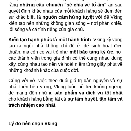
rằng
những câu chuyện “sẻ chia về tổ ấm”
ẩn sau
quyết định khác nhau của mỗi khách hàng sẽ đem đến
sự khác biệt, là
nguồn cảm hứng tuyệt vời
để Vking
kiến tạo nên những không gian sống – nơi phản chiếu
lối sống và cá tính riêng của gia chủ.
Kiến tạo hạnh phúc là một hành trình
. Vking kỳ vọng
tạo ra ngôi nhà không chỉ để ở, để sinh hoạt đơn
thuần, mà còn có vai trò như
một bảo tàng ký ức
, nơi
các thành viên trong gia đình có thể cùng nhau dựng
xây, cùng nhau tạo nên và hoài niệm từng giây phút về
những khoảnh khắc của cuộc đời.
Cùng với với việc theo đuổi giá trị bản nguyên và sự
phát triển bền vững, Vking luôn nỗ lực không ngừng
để mang đến những
sản phẩm và dịch vụ tốt nhất
cho khách hàng bằng tất cả
sự tâm huyết, tận tâm và
trách nhiệm cao nhất
.
Lý do nên chọn Vking