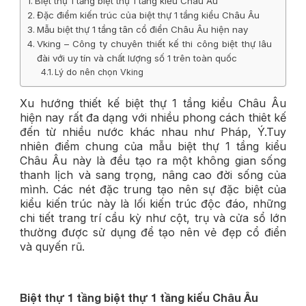
Biệt thự 1 tầng biệt thự 1 tầng kiểu Châu Âu
Đặc điểm kiến trúc của biệt thự 1 tầng kiểu Châu Âu
Mẫu biệt thự 1 tầng tân cổ điển Châu Âu hiện nay
Vking – Công ty chuyên thiết kế thi công biệt thự lâu
đài với uy tín và chất lượng số 1 trên toàn quốc
Lý do nên chọn Vking
Xu hướng thiết kế biệt thự 1 tầng kiểu Châu Âu
hiện nay rất đa dạng với nhiều phong cách thiêt kế
đến từ nhiều nước khác nhau như Pháp, Ý.Tuy
nhiên điểm chung của mẫu biệt thự 1 tầng kiểu
Châu Âu này là đều tạo ra một không gian sống
thanh lịch và sang trọng, nâng cao đời sống của
mình. Các nét đặc trung tạo nên sự đặc biệt của
kiểu kiến trúc này là lối kiến trúc độc đáo, những
chi tiết trang trí cầu kỳ như cột, trụ và cửa sổ lớn
thường được sử dụng để tạo nên vẻ đẹp cổ điển
và quyến rũ.
Biệt thự 1 tầng biệt thự 1 tầng kiểu Châu Âu