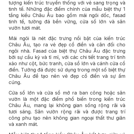
tượng kiến trúc truyền thống với vẻ sang trọng và
tinh tế. Những đặc điểm chính của mẫu biệt thự 1
tầng kiểu Châu Âu bao gồm mái ngói dốc, fasad
tinh tế, tường đá bền vững, cửa sổ lớn và sân
vườn tươi mát.
Mái ngói là nét đặc trưng nổi bật của kiến trúc
Châu Âu, tạo ra vẻ đẹp cổ điển và cân đối cho
ngôi nhà. Fasad của biệt thự Châu Âu đặc trưng
bởi sự cầu kỳ và tỉ mỉ, với các chi tiết trang trí tinh
xảo như cột, bức tranh, cửa sổ lớn và cánh cửa cổ
điển. Tường đá được sử dụng trong một số biệt thự
Châu Âu để tạo nên vẻ đẹp cổ điển và sự ấm
cúng.
Cửa sổ lớn và cửa sổ mở ra ban công hoặc sân
vườn là một đặc điểm phổ biến trong kiến trúc
Châu Âu, mang lại không gian sống rộng rãi và
tươi sáng. Sân vườn rộng rãi và được trang trí
công phu tạo nên không gian ngoại thất thư giãn
và xanh mát.