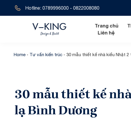
Hotline: 0789996000 - 0822008080
Trang chủ
T
Liên hệ
Home
-
Tư vấn kiến trúc
-
30 mẫu thiết kế nhà kiểu Nhật 2
Nội thất hiện đ
Biệt thự tân 
Nội thất tân cổ
Biệt thự hiện 
30 mẫu thiết kế nhà
Nội thất cổ đi
Biệt thự cổ đ
Biệt thự địa t
lạ Bình Dương
Biệt thự 1 tầ
Biệt thự 2 tầ