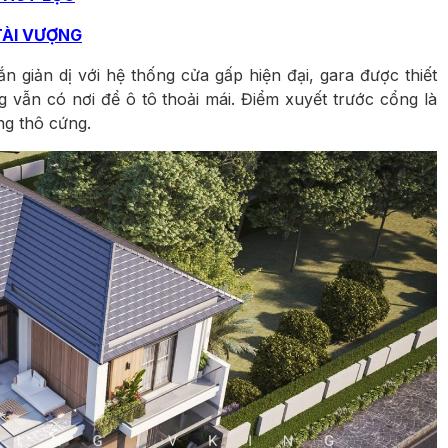
TÀI VƯỢNG
 giản dị với hệ thống cửa gấp hiện đại, gara được thiết
ng vẫn có nơi để ô tô thoải mái. Điểm xuyết trước cổng là
g thô cứng.