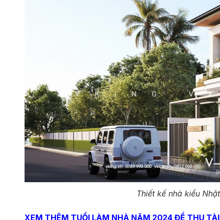
Thiết kế nhà kiểu Nhậ
XEM THÊM TUỔI LÀM NHÀ NĂM 2024 ĐỂ THU TÀI