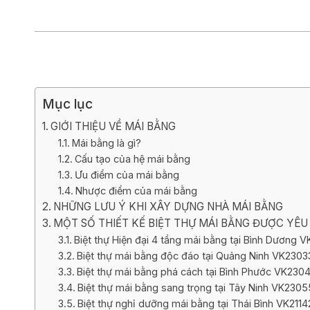
Biệt thự 3 tầ
Biệt thự 4 tầ
Mục lục
GIỚI THIỆU VỀ MÁI BẰNG
Mái bằng là gì?
Cấu tạo của hệ mái bằng
Ưu điểm của mái bằng
Nhược điểm của mái bằng
NHỮNG LƯU Ý KHI XÂY DỰNG NHÀ MÁI BẰNG
MỘT SỐ THIẾT KẾ BIỆT THỰ MÁI BẰNG ĐƯỢC YÊU
Biệt thự Hiện đại 4 tầng mái bằng tại Bình Dương 
Biệt thự mái bằng độc đáo tại Quảng Ninh VK2303
Biệt thự mái bằng phá cách tại Bình Phước VK230
Biệt thự mái bằng sang trọng tại Tây Ninh VK230
Biệt thự nghỉ dưỡng mái bằng tại Thái Bình VK2114