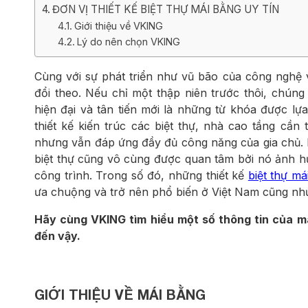
ĐƠN VỊ THIẾT KẾ BIỆT THỰ MÁI BẰNG UY TÍN
Giới thiệu về VKING
Lý do nên chọn VKING
Cùng với sự phát triển như vũ bão của công nghệ và
đổi theo. Nếu chỉ một thập niên trước thôi, chúng
hiện đại và tân tiến mới là những từ khóa được lựa
thiết kế kiến trúc các biệt thự, nhà cao tầng cần
nhưng vẫn đáp ứng đầy đủ công năng của gia chủ. K
biệt thự cũng vô cùng được quan tâm bởi nó ảnh h
công trình. Trong số đó, những thiết kế
biệt thự má
ưa chuộng và trở nên phổ biến ở Việt Nam cũng như 
Hãy cùng VKING tìm hiểu một số thông tin của má
đến vậy.
GIỚI THIỆU VỀ MÁI BẰNG