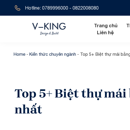
Hotline: 0789996000 - 0822008080
Trang chủ
T
Liên hệ
Home
-
Kiến thức chuyên ngành
-
Top 5+ Biệt thự mái bằn
Nội thất hiện đ
Biệt thự tân 
Nội thất tân cổ
Biệt thự hiện 
Top 5+ Biệt thự mái
Nội thất cổ đi
Biệt thự cổ đ
Biệt thự địa t
nhất
Biệt thự 1 tầ
Biệt thự 2 tầ