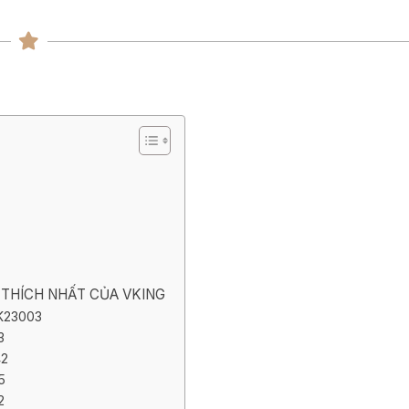
ng
ng
 THÍCH NHẤT CỦA VKING
VK23003
3
42
55
2