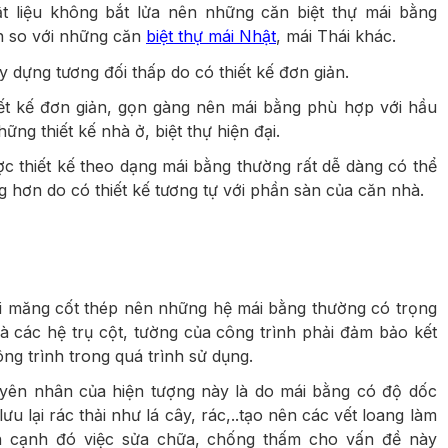
 liệu không bắt lửa nên những căn biệt thự mái bằng
n so với những căn
biệt thự mái Nhật
, mái Thái khác.
ây dựng tương đối thấp do có thiết kế đơn giản.
ết kế đơn giản, gọn gàng nên mái bằng phù hợp với hầu
hững thiết kế nhà ở, biệt thự hiện đại.
c thiết kế theo dạng mái bằng thường rất dễ dàng có thể
 hơn do có thiết kế tương tự với phần sàn của căn nhà.
i măng cốt thép nên những hệ mái bằng thường có trọng
và các hệ trụ cột, tường của công trình phải đảm bảo kết
g trình trong quá trình sử dụng.
ên nhân của hiện tượng này là do mái bằng có độ dốc
 lại rác thải như lá cây, rác,..tạo nên các vết loang làm
n cạnh đó việc sửa chữa, chống thấm cho vấn đề này